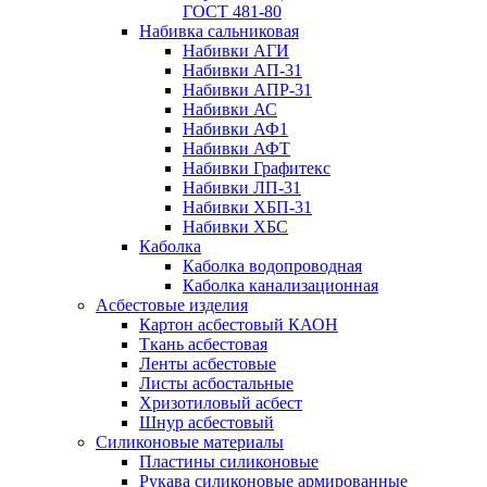
ГОСТ 481-80
Набивка сальниковая
Набивки АГИ
Набивки АП-31
Набивки АПР-31
Набивки АС
Набивки АФ1
Набивки АФТ
Набивки Графитекс
Набивки ЛП-31
Набивки ХБП-31
Набивки ХБС
Каболка
Каболка водопроводная
Каболка канализационная
Асбестовые изделия
Картон асбестовый КАОН
Ткань асбестовая
Ленты асбестовые
Листы асбостальные
Хризотиловый асбеcт
Шнур асбестовый
Силиконовые материалы
Пластины силиконовые
Рукава силиконовые армированные