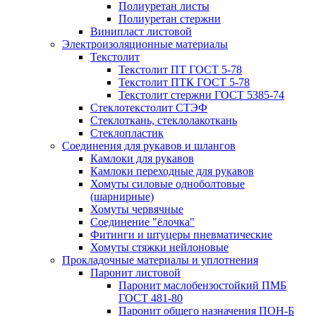
Полиуретан листы
Полиуретан стержни
Винипласт листовой
Электроизоляционные материалы
Текстолит
Текстолит ПТ ГОСТ 5-78
Текстолит ПТК ГОСТ 5-78
Текстолит стержни ГОСТ 5385-74
Стеклотекстолит СТЭФ
Стеклоткань, стеклолакоткань
Стеклопластик
Соединения для рукавов и шлангов
Камлоки для рукавов
Камлоки переходные для рукавов
Хомуты силовые одноболтовые
(шарнирные)
Хомуты червячные
Соединение "ёлочка"
Фитинги и штуцеры пневматические
Хомуты стяжки нейлоновые
Прокладочные материалы и уплотнения
Паронит листовой
Паронит маслобензостойкий ПМБ
ГОСТ 481-80
Паронит общего назначения ПОН-Б