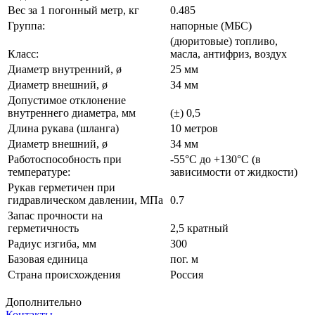
Вес за 1 погонный метр, кг
0.485
Группа:
напорные (МБС)
(дюритовые) топливо,
Класс:
масла, антифриз, воздух
Диаметр внутренний, ø
25 мм
Диаметр внешний, ø
34 мм
Допустимое отклонение
внутреннего диаметра, мм
(±) 0,5
Длина рукава (шланга)
10 метров
Диаметр внешний, ø
34 мм
Работоспособность при
-55°С до +130°С (в
температуре:
зависимости от жидкости)
Рукав герметичен при
гидравлическом давлении, МПа
0.7
Запас прочности на
герметичность
2,5 кратный
Радиус изгиба, мм
300
Базовая единица
пог. м
Страна происхождения
Россия
Дополнительно
Контакты