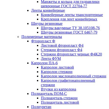
Манжеты и кольца для гидравлики
шевронные ГОСТ 22704-77
Ленты конвейерные
Конвейерные ленты транспортерные
Крепления для лент конвейерных
Шнуры резиновые
Шнуры вакумные ТУ 38.105108-76
Шнуры резиновые ГОСТ 6467-79
Полимерные материалы
Фторопласт Ф
Листовой фторопласт Ф4
Стержни фторопласт Ф4
Стержни фторопласт черные Ф4К20
Лента ФУМ
Капролон ПА-6
Капролон листовой
Капролон стержни
Капролон маслонаполненный стержни
Капролон графитонаполненный
стержни
Втулки из капролона
Полиацеталь ПОМ-С
Полиацеталь стержни
Полиацеталь листовой
Полиуретан