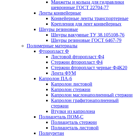
Манжеты и кольца для гидравлики
шевронные ГОСТ 22704-77
Ленты конвейерные
Конвейерные ленты транспортерные
Крепления для лент конвейерных
Шнуры резиновые
Шнуры вакумные ТУ 38.105108-76
Шнуры резиновые ГОСТ 6467-79
Полимерные материалы
Фторопласт Ф
Листовой фторопласт Ф4
Стержни фторопласт Ф4
Стержни фторопласт черные Ф4К20
Лента ФУМ
Капролон ПА-6
Капролон листовой
Капролон стержни
Капролон маслонаполненный стержни
Капролон графитонаполненный
стержни
Втулки из капролона
Полиацеталь ПОМ-С
Полиацеталь стержни
Полиацеталь листовой
Полиуретан