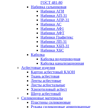
ГОСТ 481-80
Набивка сальниковая
Набивки АГИ
Набивки АП-31
Набивки АПР-31
Набивки АС
Набивки АФ1
Набивки АФТ
Набивки Графитекс
Набивки ЛП-31
Набивки ХБП-31
Набивки ХБС
Каболка
Каболка водопроводная
Каболка канализационная
Асбестовые изделия
Картон асбестовый КАОН
Ткань асбестовая
Ленты асбестовые
Листы асбостальные
Хризотиловый асбеcт
Шнур асбестовый
Силиконовые материалы
Пластины силиконовые
Рукава силиконовые армированные