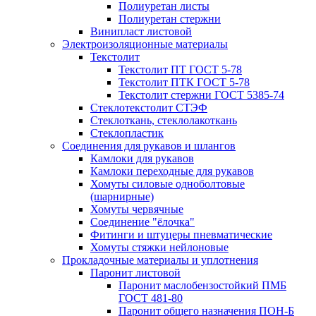
Полиуретан листы
Полиуретан стержни
Винипласт листовой
Электроизоляционные материалы
Текстолит
Текстолит ПТ ГОСТ 5-78
Текстолит ПТК ГОСТ 5-78
Текстолит стержни ГОСТ 5385-74
Стеклотекстолит СТЭФ
Стеклоткань, стеклолакоткань
Стеклопластик
Соединения для рукавов и шлангов
Камлоки для рукавов
Камлоки переходные для рукавов
Хомуты силовые одноболтовые
(шарнирные)
Хомуты червячные
Соединение "ёлочка"
Фитинги и штуцеры пневматические
Хомуты стяжки нейлоновые
Прокладочные материалы и уплотнения
Паронит листовой
Паронит маслобензостойкий ПМБ
ГОСТ 481-80
Паронит общего назначения ПОН-Б