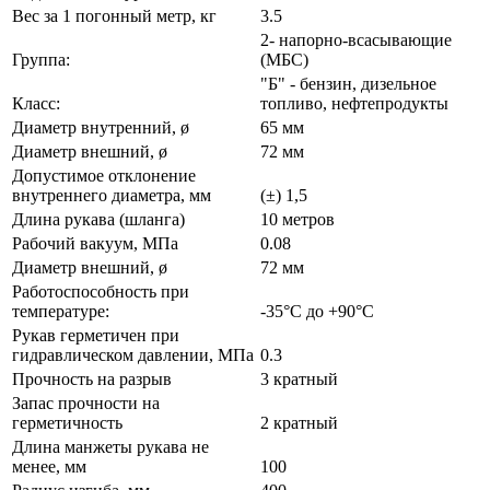
Вес за 1 погонный метр, кг
3.5
2- напорно-всасывающие
Группа:
(МБС)
"Б" - бензин, дизельное
Класс:
топливо, нефтепродукты
Диаметр внутренний, ø
65 мм
Диаметр внешний, ø
72 мм
Допустимое отклонение
внутреннего диаметра, мм
(±) 1,5
Длина рукава (шланга)
10 метров
Рабочий вакуум, МПа
0.08
Диаметр внешний, ø
72 мм
Работоспособность при
температуре:
-35°С до +90°С
Рукав герметичен при
гидравлическом давлении, МПа
0.3
Прочность на разрыв
3 кратный
Запас прочности на
герметичность
2 кратный
Длина манжеты рукава не
менее, мм
100