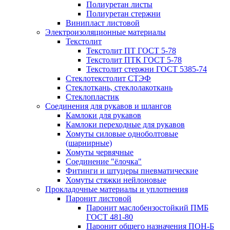
Полиуретан листы
Полиуретан стержни
Винипласт листовой
Электроизоляционные материалы
Текстолит
Текстолит ПТ ГОСТ 5-78
Текстолит ПТК ГОСТ 5-78
Текстолит стержни ГОСТ 5385-74
Стеклотекстолит СТЭФ
Стеклоткань, стеклолакоткань
Стеклопластик
Соединения для рукавов и шлангов
Камлоки для рукавов
Камлоки переходные для рукавов
Хомуты силовые одноболтовые
(шарнирные)
Хомуты червячные
Соединение "ёлочка"
Фитинги и штуцеры пневматические
Хомуты стяжки нейлоновые
Прокладочные материалы и уплотнения
Паронит листовой
Паронит маслобензостойкий ПМБ
ГОСТ 481-80
Паронит общего назначения ПОН-Б