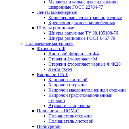
Манжеты и кольца для гидравлики
шевронные ГОСТ 22704-77
Ленты конвейерные
Конвейерные ленты транспортерные
Крепления для лент конвейерных
Шнуры резиновые
Шнуры вакумные ТУ 38.105108-76
Шнуры резиновые ГОСТ 6467-79
Полимерные материалы
Фторопласт Ф
Листовой фторопласт Ф4
Стержни фторопласт Ф4
Стержни фторопласт черные Ф4К20
Лента ФУМ
Капролон ПА-6
Капролон листовой
Капролон стержни
Капролон маслонаполненный стержни
Капролон графитонаполненный
стержни
Втулки из капролона
Полиацеталь ПОМ-С
Полиацеталь стержни
Полиацеталь листовой
Полиуретан