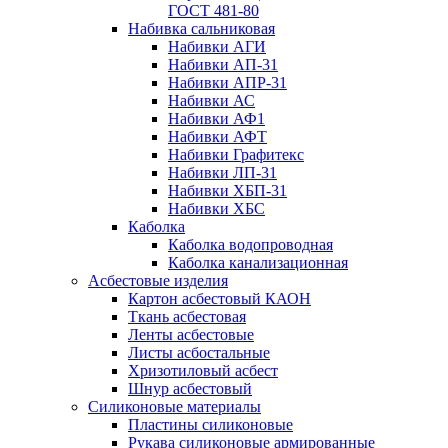
ГОСТ 481-80
Набивка сальниковая
Набивки АГИ
Набивки АП-31
Набивки АПР-31
Набивки АС
Набивки АФ1
Набивки АФТ
Набивки Графитекс
Набивки ЛП-31
Набивки ХБП-31
Набивки ХБС
Каболка
Каболка водопроводная
Каболка канализационная
Асбестовые изделия
Картон асбестовый КАОН
Ткань асбестовая
Ленты асбестовые
Листы асбостальные
Хризотиловый асбеcт
Шнур асбестовый
Силиконовые материалы
Пластины силиконовые
Рукава силиконовые армированные