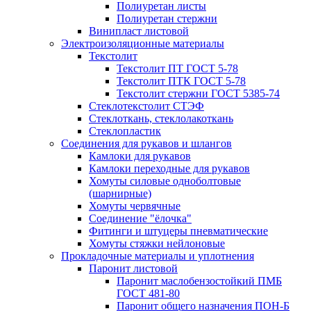
Полиуретан листы
Полиуретан стержни
Винипласт листовой
Электроизоляционные материалы
Текстолит
Текстолит ПТ ГОСТ 5-78
Текстолит ПТК ГОСТ 5-78
Текстолит стержни ГОСТ 5385-74
Стеклотекстолит СТЭФ
Стеклоткань, стеклолакоткань
Стеклопластик
Соединения для рукавов и шлангов
Камлоки для рукавов
Камлоки переходные для рукавов
Хомуты силовые одноболтовые
(шарнирные)
Хомуты червячные
Соединение "ёлочка"
Фитинги и штуцеры пневматические
Хомуты стяжки нейлоновые
Прокладочные материалы и уплотнения
Паронит листовой
Паронит маслобензостойкий ПМБ
ГОСТ 481-80
Паронит общего назначения ПОН-Б