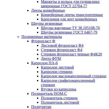
Манжеты и кольца для гидравлики
шевронные ГОСТ 22704-77
Ленты конвейерные
Конвейерные ленты транспортерные
Крепления для лент конвейерных
Шнуры резиновые
Шнуры вакумные ТУ 38.105108-76
Шнуры резиновые ГОСТ 6467-79
Полимерные материалы
Фторопласт Ф
Листовой фторопласт Ф4
Стержни фторопласт Ф4
Стержни фторопласт черные Ф4К20
Лента ФУМ
Капролон ПА-6
Капролон листовой
Капролон стержни
Капролон маслонаполненный стержни
Капролон графитонаполненный
стержни
Втулки из капролона
Полиацеталь ПОМ-С
Полиацеталь стержни
Полиацеталь листовой
Полиуретан