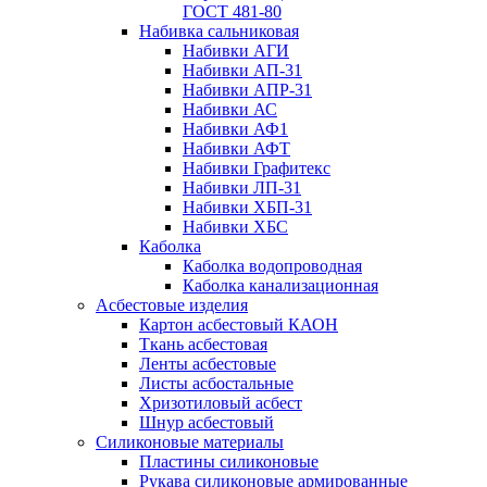
ГОСТ 481-80
Набивка сальниковая
Набивки АГИ
Набивки АП-31
Набивки АПР-31
Набивки АС
Набивки АФ1
Набивки АФТ
Набивки Графитекс
Набивки ЛП-31
Набивки ХБП-31
Набивки ХБС
Каболка
Каболка водопроводная
Каболка канализационная
Асбестовые изделия
Картон асбестовый КАОН
Ткань асбестовая
Ленты асбестовые
Листы асбостальные
Хризотиловый асбеcт
Шнур асбестовый
Силиконовые материалы
Пластины силиконовые
Рукава силиконовые армированные