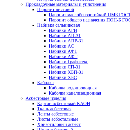
Прокладочные материалы и уплотнения
Паронит листовой
Паронит маслобензостойкий ПМБ ГОСТ
Паронит общего назначения ПОН-Б ГОС
Набивка сальниковая
Набивки АГИ
Набивки АП-31
Набивки АПР-31
Набивки АС
Набивки АФ1
Набивки АФТ
Набивки Графитекс
Набивки ЛП-31
Набивки ХБП-31
Набивки ХБС
Каболка
Каболка водопроводная
Каболка канализационная
Асбестовые изделия
Картон асбестовый КАОН
Ткань асбестовая
Ленты асбестовые
Листы асбостальные
Хризотиловый асбеcт
Шнур асбестовый