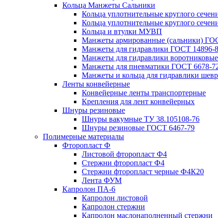
Кольца Манжеты Сальники
Кольца уплотнительные круглого сечен
Кольца уплотнительные круглого сечени
Кольца и втулки МУВП
Манжеты армированные (сальники) ГОС
Манжеты для гидравлики ГОСТ 14896-
Манжеты для гидравлики воротниковые
Манжеты для пневматики ГОСТ 6678-7
Манжеты и кольца для гидравлики шев
Ленты конвейерные
Конвейерные ленты транспортерные
Крепления для лент конвейерных
Шнуры резиновые
Шнуры вакумные ТУ 38.105108-76
Шнуры резиновые ГОСТ 6467-79
Полимерные материалы
Фторопласт Ф
Листовой фторопласт Ф4
Стержни фторопласт Ф4
Стержни фторопласт черные Ф4К20
Лента ФУМ
Капролон ПА-6
Капролон листовой
Капролон стержни
Капролон маслонаполненный стержни