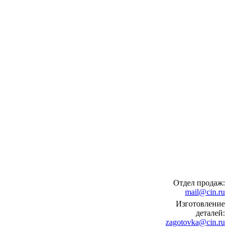
Отдел продаж:
mail@cin.ru
Изготовление
деталей:
zagotovka@cin.ru