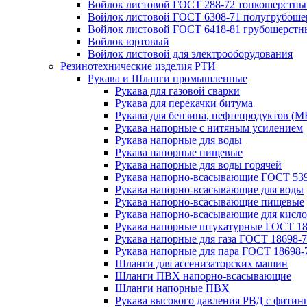
Войлок листовой ГОСТ 288-72 тонкошерстны
Войлок листовой ГОСТ 6308-71 полугрубош
Войлок листовой ГОСТ 6418-81 грубошерстн
Войлок юртовый
Войлок листовой для электрооборудования
Резинотехнические изделия РТИ
Рукава и Шланги промышленные
Рукава для газовой сварки
Рукава для перекачки битума
Рукава для бензина, нефтепродуктов (М
Рукава напорные с нитяным усилением
Рукава напорные для воды
Рукава напорные пищевые
Рукава напорные для воды горячей
Рукава напорно-всасывающие ГОСТ 539
Рукава напорно-всасывающие для воды
Рукава напорно-всасывающие пищевые
Рукава напорно-всасывающие для кисло
Рукава напорные штукатурные ГОСТ 18
Рукава напорные для газа ГОСТ 18698-
Рукава напорные для пара ГОСТ 18698-
Шланги для ассенизаторских машин
Шланги ПВХ напорно-всасывающие
Шланги напорные ПВХ
Рукава высокого давления РВД с фитин