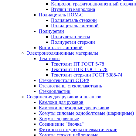
Капролон графитонаполненный стержн
Втулки из капролона
Полиацеталь ПОМ-С
Полиацеталь стержни
Полиацеталь листовой
Полиуретан
Полиуретан листы
Полиуретан стержни
Винипласт листовой
Электроизоляционные материалы
Текстолит
Текстолит ПТ ГОСТ 5-78
Текстолит ПТК ГОСТ 5-78
Текстолит стержни ГОСТ 5385-74
Стеклотекстолит СТЭФ
Стеклоткань, стеклолакоткань
Стеклопластик
Соединения для рукавов и шлангов
Камлоки для рукавов
Камлоки переходные для рукавов
Хомуты силовые одноболтовые (шарнирные)
Хомуты червячные
Соединение "ёлочка"
Фитинги и штуцеры пневматические
Хомуты стяжки нейлоновые