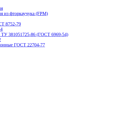
ия
я из фторкаучука (FPM)
Т 8752-79
84
 ТУ 381051725-86 (ГОСТ 6969-54)
2
ронные ГОСТ 22704-77