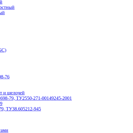
й
ерстный
ый
БС)
8-76
т и щелочей
698-79, ТУ2550-271-00149245-2001
79
79, ТУ38.605212-945
гами