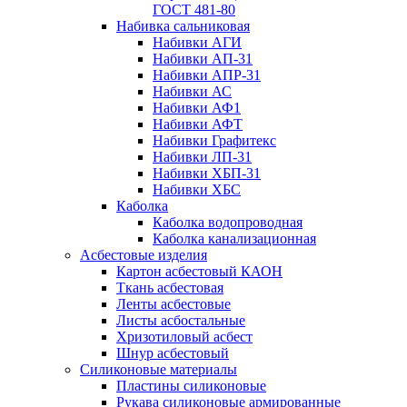
ГОСТ 481-80
Набивка сальниковая
Набивки АГИ
Набивки АП-31
Набивки АПР-31
Набивки АС
Набивки АФ1
Набивки АФТ
Набивки Графитекс
Набивки ЛП-31
Набивки ХБП-31
Набивки ХБС
Каболка
Каболка водопроводная
Каболка канализационная
Асбестовые изделия
Картон асбестовый КАОН
Ткань асбестовая
Ленты асбестовые
Листы асбостальные
Хризотиловый асбеcт
Шнур асбестовый
Силиконовые материалы
Пластины силиконовые
Рукава силиконовые армированные