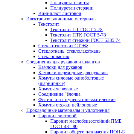
Полиуретан листы
Полиуретан стержни
Винипласт листовой
Электроизоляционные материалы
Текстолит
Текстолит ПТ ГОСТ 5-78
Текстолит ПТК ГОСТ 5-78
Текстолит стержни ГОСТ 5385-74
Стеклотекстолит СТЭФ
Стеклоткань, стеклолакоткань
Стеклопластик
Соединения для рукавов и шлангов
Камлоки для рукавов
Камлоки переходные для рукавов
Хомуты силовые одноболтовые
(шарнирные)
Хомуты червячные
Соединение "ёлочка"
Фитинги и штуцеры пневматические
Хомуты стяжки нейлоновые
Прокладочные материалы и уплотнения
Паронит листовой
Паронит маслобензостойкий ПМБ
ГОСТ 481-80
Паронит общего назначения ПОН-Б