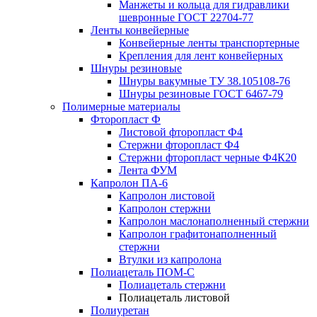
Манжеты и кольца для гидравлики
шевронные ГОСТ 22704-77
Ленты конвейерные
Конвейерные ленты транспортерные
Крепления для лент конвейерных
Шнуры резиновые
Шнуры вакумные ТУ 38.105108-76
Шнуры резиновые ГОСТ 6467-79
Полимерные материалы
Фторопласт Ф
Листовой фторопласт Ф4
Стержни фторопласт Ф4
Стержни фторопласт черные Ф4К20
Лента ФУМ
Капролон ПА-6
Капролон листовой
Капролон стержни
Капролон маслонаполненный стержни
Капролон графитонаполненный
стержни
Втулки из капролона
Полиацеталь ПОМ-С
Полиацеталь стержни
Полиацеталь листовой
Полиуретан