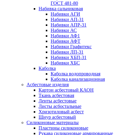
ГОСТ 481-80
Набивка сальниковая
Набивки АГИ
Набивки АП-31
Набивки АПР-31
Набивки АС
Набивки АФ1
Набивки АФТ
Набивки Графитекс
Набивки ЛП-31
Набивки ХБП-31
Набивки ХБС
Каболка
Каболка водопроводная
Каболка канализационная
Асбестовые изделия
Картон асбестовый КАОН
Ткань асбестовая
Ленты асбестовые
Листы асбостальные
Хризотиловый асбеcт
Шнур асбестовый
Силиконовые материалы
Пластины силиконовые
Рукава силиконовые армированные