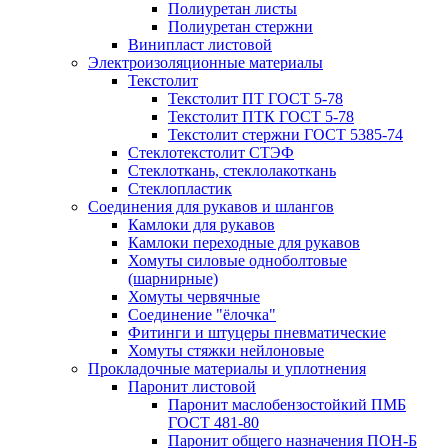
Полиуретан листы
Полиуретан стержни
Винипласт листовой
Электроизоляционные материалы
Текстолит
Текстолит ПТ ГОСТ 5-78
Текстолит ПТК ГОСТ 5-78
Текстолит стержни ГОСТ 5385-74
Стеклотекстолит СТЭФ
Стеклоткань, стеклолакоткань
Стеклопластик
Соединения для рукавов и шлангов
Камлоки для рукавов
Камлоки переходные для рукавов
Хомуты силовые одноболтовые
(шарнирные)
Хомуты червячные
Соединение "ёлочка"
Фитинги и штуцеры пневматические
Хомуты стяжки нейлоновые
Прокладочные материалы и уплотнения
Паронит листовой
Паронит маслобензостойкий ПМБ
ГОСТ 481-80
Паронит общего назначения ПОН-Б