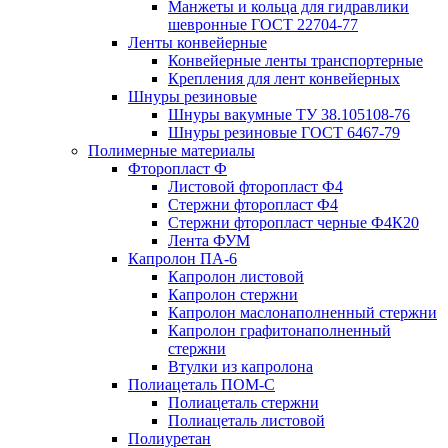
Манжеты и кольца для гидравлики
шевронные ГОСТ 22704-77
Ленты конвейерные
Конвейерные ленты транспортерные
Крепления для лент конвейерных
Шнуры резиновые
Шнуры вакумные ТУ 38.105108-76
Шнуры резиновые ГОСТ 6467-79
Полимерные материалы
Фторопласт Ф
Листовой фторопласт Ф4
Стержни фторопласт Ф4
Стержни фторопласт черные Ф4К20
Лента ФУМ
Капролон ПА-6
Капролон листовой
Капролон стержни
Капролон маслонаполненный стержни
Капролон графитонаполненный
стержни
Втулки из капролона
Полиацеталь ПОМ-С
Полиацеталь стержни
Полиацеталь листовой
Полиуретан