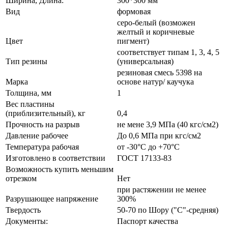
Ширина, Длина:
300*300 мм
Вид
формовая
серо-белый (возможен
желтый и коричневые
Цвет
пигмент)
соответствует типам 1, 3, 4, 5
Тип резины
(универсальная)
резиновая смесь 5398 на
Марка
основе натур/ каучука
Толщина, мм
1
Вес пластины
(приблизительный), кг
0,4
Прочность на разрыв
не мене 3,9 МПа (40 кгс/см2)
Давление рабочее
До 0,6 МПа при кгс/см2
Температура рабочая
от -30°С до +70°С
Изготовлено в соответствии
ГОСТ 17133-83
Возможность купить меньшим
отрезком
Нет
при растяжении не менее
Разрушающее напряжение
300%
Твердость
50-70 по Шору ("С"-средняя)
Документы:
Паспорт качества