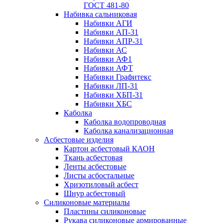
ГОСТ 481-80
Набивка сальниковая
Набивки АГИ
Набивки АП-31
Набивки АПР-31
Набивки АС
Набивки АФ1
Набивки АФТ
Набивки Графитекс
Набивки ЛП-31
Набивки ХБП-31
Набивки ХБС
Каболка
Каболка водопроводная
Каболка канализационная
Асбестовые изделия
Картон асбестовый КАОН
Ткань асбестовая
Ленты асбестовые
Листы асбостальные
Хризотиловый асбеcт
Шнур асбестовый
Силиконовые материалы
Пластины силиконовые
Рукава силиконовые армированные