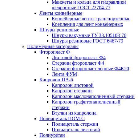
Манжеты и кольца для гидравлики
шевронные ГОСТ 22704-77
Ленты конвейерные
Конвейерные ленты транспортерные
Крепления для лент конвейерных
Шнуры резиновые
Шнуры вакумные ТУ 38.105108-76
Шнуры резиновые ГОСТ 6467-79
Полимерные материалы
Фторопласт Ф
Листовой фторопласт Ф4
Стержни фторопласт Ф4
Стержни фторопласт черные Ф4К20
Лента ФУМ
Капролон ПА-6
Капролон листовой
Капролон стержни
Капролон маслонаполненный стержни
Капролон графитонаполненный
стержни
Втулки из капролона
Полиацеталь ПОМ-С
Полиацеталь стержни
Полиацеталь листовой
Полиуретан