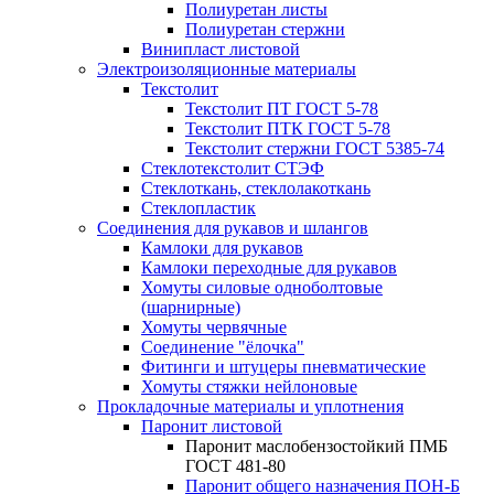
Полиуретан листы
Полиуретан стержни
Винипласт листовой
Электроизоляционные материалы
Текстолит
Текстолит ПТ ГОСТ 5-78
Текстолит ПТК ГОСТ 5-78
Текстолит стержни ГОСТ 5385-74
Стеклотекстолит СТЭФ
Стеклоткань, стеклолакоткань
Стеклопластик
Соединения для рукавов и шлангов
Камлоки для рукавов
Камлоки переходные для рукавов
Хомуты силовые одноболтовые
(шарнирные)
Хомуты червячные
Соединение "ёлочка"
Фитинги и штуцеры пневматические
Хомуты стяжки нейлоновые
Прокладочные материалы и уплотнения
Паронит листовой
Паронит маслобензостойкий ПМБ
ГОСТ 481-80
Паронит общего назначения ПОН-Б