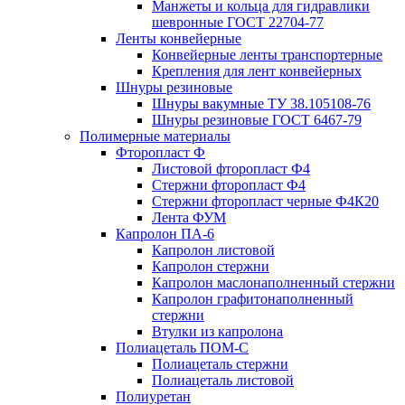
Манжеты и кольца для гидравлики
шевронные ГОСТ 22704-77
Ленты конвейерные
Конвейерные ленты транспортерные
Крепления для лент конвейерных
Шнуры резиновые
Шнуры вакумные ТУ 38.105108-76
Шнуры резиновые ГОСТ 6467-79
Полимерные материалы
Фторопласт Ф
Листовой фторопласт Ф4
Стержни фторопласт Ф4
Стержни фторопласт черные Ф4К20
Лента ФУМ
Капролон ПА-6
Капролон листовой
Капролон стержни
Капролон маслонаполненный стержни
Капролон графитонаполненный
стержни
Втулки из капролона
Полиацеталь ПОМ-С
Полиацеталь стержни
Полиацеталь листовой
Полиуретан