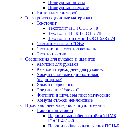
Полиуретан листы
Полиуретан стержни
Винипласт листовой
Электроизоляционные материалы
Текстолит
Текстолит ПТ ГОСТ 5-78
Текстолит ПТК ГОСТ 5-78
Текстолит стержни ГОСТ 5385-74
Стеклотекстолит СТЭФ
Стеклоткань, стеклолакоткань
Стеклопластик
Соединения для рукавов и шлангов
Камлоки для рукавов
Камлоки переходные для рукавов
Хомуты силовые одноболтовые
(шарнирные)
Хомуты червячные
Соединение "ёлочка"
Фитинги и штуцеры пневматические
Хомуты стяжки нейлоновые
Прокладочные материалы и уплотнения
Паронит листовой
Паронит маслобензостойкий ПМБ
ГОСТ 481-80
Паронит общего назначения ПОН-Б