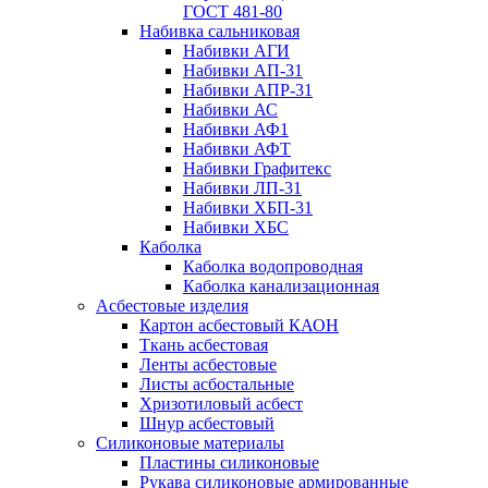
ГОСТ 481-80
Набивка сальниковая
Набивки АГИ
Набивки АП-31
Набивки АПР-31
Набивки АС
Набивки АФ1
Набивки АФТ
Набивки Графитекс
Набивки ЛП-31
Набивки ХБП-31
Набивки ХБС
Каболка
Каболка водопроводная
Каболка канализационная
Асбестовые изделия
Картон асбестовый КАОН
Ткань асбестовая
Ленты асбестовые
Листы асбостальные
Хризотиловый асбеcт
Шнур асбестовый
Силиконовые материалы
Пластины силиконовые
Рукава силиконовые армированные