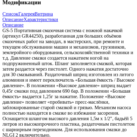
Модификации
Список
Галерея
Витрина
Описание
Характеристики
Описание
GS-5 Портативная смазочная система с ножной накачкой
(артикул GR44250), разработанная для больших объёмов
смазочных работ на заводах, в мастерских, при ремонте и
текущем обслуживании машин и механизмов, грузовиков,
землеройного оборудования, сельскохозяйственной техники и
т.д. Давление смазки создается нажатием ногой на
подпружиненный шток. Шланг заполняется смазкой, которая
затем раздается через пистолет. Одного нажатия достаточно
для 30 смазываний. Раздаточный шприц изготовлен из литого
алюминия и имеет переключатель «Большая ёмкость / Высокое
давление». В положении «Высокое давление» шприц выдает
0,45г смазки под давлением 690 бар. В положении «Большая
ёмкость» выдается 1,25г за нажатие. Положение «Высокое
давление» позволяет «пробивать» пресс-маслёнки,
заблокированные старой смазкой и грязью. Механизм насоса
полностью находится в смазке во избежание засорения.
Оснащается шлангом высокого давления 1,5м х 1/2", бадьёй 5
литров из высокопрочного пластика, раздаточным пистолетом
с шарнирным переходником. Для использования смазки до
NLGI 2 включительно.