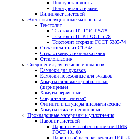
Полиуретан листы
Полиуретан стержни
Винипласт листовой
Электроизоляционные материалы
Текстолит
Текстолит ПТ ГОСТ 5-78
Текстолит ПТК ГОСТ 5-78
Текстолит стержни ГОСТ 5385-74
Стеклотекстолит СТЭФ
Стеклоткань, стеклолакоткань
Стеклопластик
Соединения для рукавов и шлангов
Камлоки для рукавов
Камлоки переходные для рукавов
Хомуты силовые одноболтовые
(шарнирные)
Хомуты червячные
Соединение "ёлочка"
Фитинги и штуцеры пневматические
Хомуты стяжки нейлоновые
Прокладочные материалы и уплотнения
Паронит листовой
Паронит маслобензостойкий ПМБ
ГОСТ 481-80
Паронит общего назначения ПОН-Б