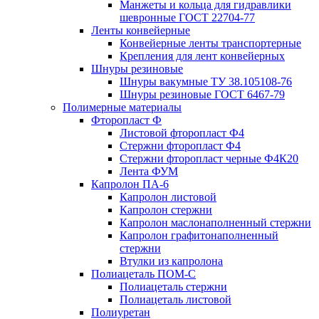
Манжеты и кольца для гидравлики
шевронные ГОСТ 22704-77
Ленты конвейерные
Конвейерные ленты транспортерные
Крепления для лент конвейерных
Шнуры резиновые
Шнуры вакумные ТУ 38.105108-76
Шнуры резиновые ГОСТ 6467-79
Полимерные материалы
Фторопласт Ф
Листовой фторопласт Ф4
Стержни фторопласт Ф4
Стержни фторопласт черные Ф4К20
Лента ФУМ
Капролон ПА-6
Капролон листовой
Капролон стержни
Капролон маслонаполненный стержни
Капролон графитонаполненный
стержни
Втулки из капролона
Полиацеталь ПОМ-С
Полиацеталь стержни
Полиацеталь листовой
Полиуретан