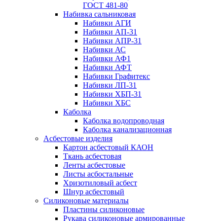
ГОСТ 481-80
Набивка сальниковая
Набивки АГИ
Набивки АП-31
Набивки АПР-31
Набивки АС
Набивки АФ1
Набивки АФТ
Набивки Графитекс
Набивки ЛП-31
Набивки ХБП-31
Набивки ХБС
Каболка
Каболка водопроводная
Каболка канализационная
Асбестовые изделия
Картон асбестовый КАОН
Ткань асбестовая
Ленты асбестовые
Листы асбостальные
Хризотиловый асбеcт
Шнур асбестовый
Силиконовые материалы
Пластины силиконовые
Рукава силиконовые армированные