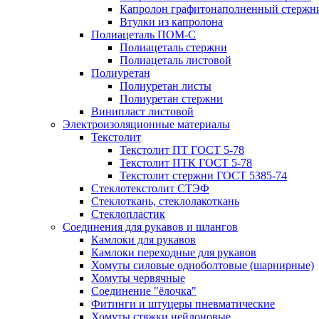
Капролон графитонаполненный стержн
Втулки из капролона
Полиацеталь ПОМ-С
Полиацеталь стержни
Полиацеталь листовой
Полиуретан
Полиуретан листы
Полиуретан стержни
Винипласт листовой
Электроизоляционные материалы
Текстолит
Текстолит ПТ ГОСТ 5-78
Текстолит ПТК ГОСТ 5-78
Текстолит стержни ГОСТ 5385-74
Стеклотекстолит СТЭФ
Стеклоткань, стеклолакоткань
Стеклопластик
Соединения для рукавов и шлангов
Камлоки для рукавов
Камлоки переходные для рукавов
Хомуты силовые одноболтовые (шарнирные)
Хомуты червячные
Соединение "ёлочка"
Фитинги и штуцеры пневматические
Хомуты стяжки нейлоновые