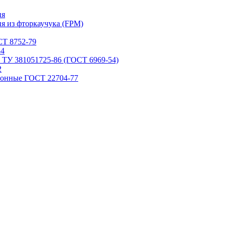
ия
я из фторкаучука (FPM)
Т 8752-79
84
 ТУ 381051725-86 (ГОСТ 6969-54)
2
ронные ГОСТ 22704-77