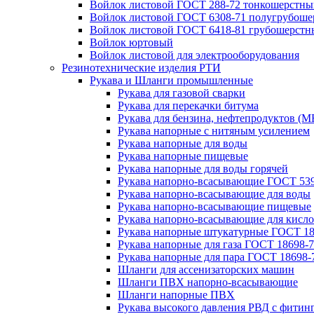
Войлок листовой ГОСТ 288-72 тонкошерстны
Войлок листовой ГОСТ 6308-71 полугрубош
Войлок листовой ГОСТ 6418-81 грубошерстн
Войлок юртовый
Войлок листовой для электрооборудования
Резинотехнические изделия РТИ
Рукава и Шланги промышленные
Рукава для газовой сварки
Рукава для перекачки битума
Рукава для бензина, нефтепродуктов (М
Рукава напорные с нитяным усилением
Рукава напорные для воды
Рукава напорные пищевые
Рукава напорные для воды горячей
Рукава напорно-всасывающие ГОСТ 539
Рукава напорно-всасывающие для воды
Рукава напорно-всасывающие пищевые
Рукава напорно-всасывающие для кисло
Рукава напорные штукатурные ГОСТ 18
Рукава напорные для газа ГОСТ 18698-
Рукава напорные для пара ГОСТ 18698-
Шланги для ассенизаторских машин
Шланги ПВХ напорно-всасывающие
Шланги напорные ПВХ
Рукава высокого давления РВД с фитин