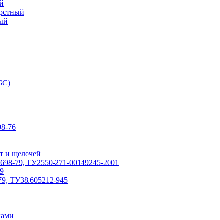
й
ерстный
ый
БС)
8-76
т и щелочей
698-79, ТУ2550-271-00149245-2001
79
79, ТУ38.605212-945
гами