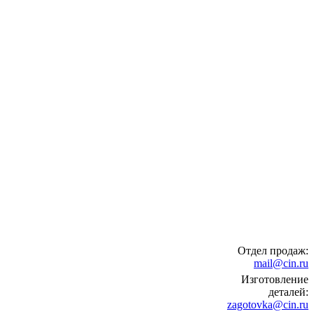
Отдел продаж:
mail@cin.ru
Изготовление
деталей:
zagotovka@cin.ru