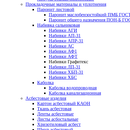
Прокладочные материалы и уплотнения
Паронит листовой
Паронит маслобензостойкий ПМБ ГОСТ
Паронит общего назначения ПОН-Б ГОС
Набивка сальниковая
Набивки АГИ
Набивки АП-31
Набивки АПР-31
Набивки АС
Набивки АФ1
Набивки АФТ
Набивки Графитекс
Набивки ЛП-31
Набивки ХБП-31
Набивки ХБС
Каболка
Каболка водопроводная
Каболка канализационная
Асбестовые изделия
Картон асбестовый КАОН
Ткань асбестовая
Ленты асбестовые
Листы асбостальные
Хризотиловый асбеcт
Шнур асбестовый