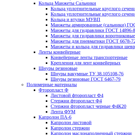
Кольца Манжеты Сальники
Кольца уплотнительные круглого сечен
Кольца уплотнительные круглого сечени
Кольца и втулки МУВП
Манжеты армированные (сальники) ГОС
Манжеты для гидравлики ГОСТ 14896-
Манжеты для гидравлики воротниковые
Манжеты для пневматики ГОСТ 6678-7
Манжеты и кольца для гидравлики шев
Ленты конвейерные
Конвейерные ленты транспортерные
Крепления для лент конвейерных
Шнуры резиновые
Шнуры вакумные ТУ 38.105108-76
Шнуры резиновые ГОСТ 6467-79
Полимерные материалы
Фторопласт Ф
Листовой фторопласт Ф4
Стержни фторопласт Ф4
Стержни фторопласт черные Ф4К20
Лента ФУМ
Капролон ПА-6
Капролон листовой
Капролон стержни
Капролон маслонаполненный стержни