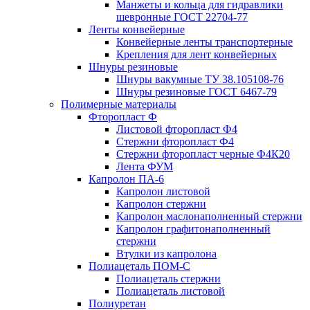
Манжеты и кольца для гидравлики
шевронные ГОСТ 22704-77
Ленты конвейерные
Конвейерные ленты транспортерные
Крепления для лент конвейерных
Шнуры резиновые
Шнуры вакумные ТУ 38.105108-76
Шнуры резиновые ГОСТ 6467-79
Полимерные материалы
Фторопласт Ф
Листовой фторопласт Ф4
Стержни фторопласт Ф4
Стержни фторопласт черные Ф4К20
Лента ФУМ
Капролон ПА-6
Капролон листовой
Капролон стержни
Капролон маслонаполненный стержни
Капролон графитонаполненный
стержни
Втулки из капролона
Полиацеталь ПОМ-С
Полиацеталь стержни
Полиацеталь листовой
Полиуретан