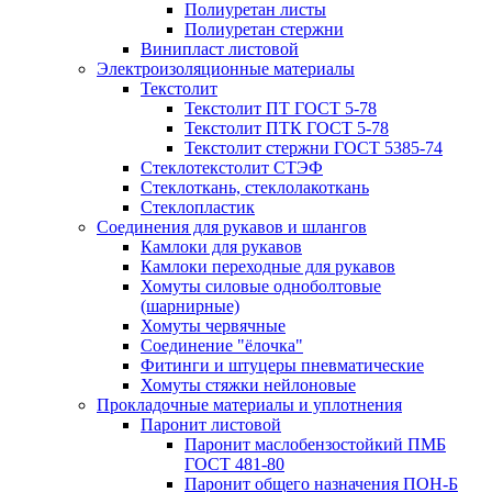
Полиуретан листы
Полиуретан стержни
Винипласт листовой
Электроизоляционные материалы
Текстолит
Текстолит ПТ ГОСТ 5-78
Текстолит ПТК ГОСТ 5-78
Текстолит стержни ГОСТ 5385-74
Стеклотекстолит СТЭФ
Стеклоткань, стеклолакоткань
Стеклопластик
Соединения для рукавов и шлангов
Камлоки для рукавов
Камлоки переходные для рукавов
Хомуты силовые одноболтовые
(шарнирные)
Хомуты червячные
Соединение "ёлочка"
Фитинги и штуцеры пневматические
Хомуты стяжки нейлоновые
Прокладочные материалы и уплотнения
Паронит листовой
Паронит маслобензостойкий ПМБ
ГОСТ 481-80
Паронит общего назначения ПОН-Б