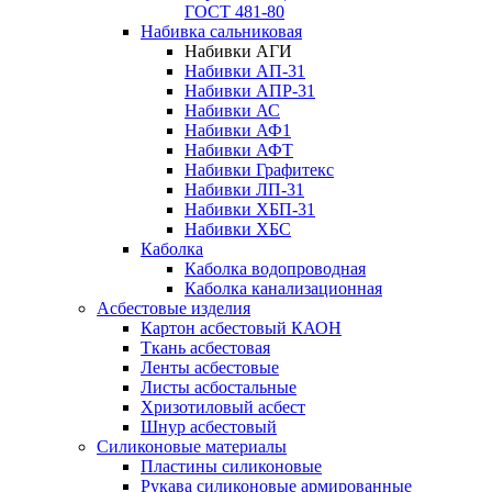
ГОСТ 481-80
Набивка сальниковая
Набивки АГИ
Набивки АП-31
Набивки АПР-31
Набивки АС
Набивки АФ1
Набивки АФТ
Набивки Графитекс
Набивки ЛП-31
Набивки ХБП-31
Набивки ХБС
Каболка
Каболка водопроводная
Каболка канализационная
Асбестовые изделия
Картон асбестовый КАОН
Ткань асбестовая
Ленты асбестовые
Листы асбостальные
Хризотиловый асбеcт
Шнур асбестовый
Силиконовые материалы
Пластины силиконовые
Рукава силиконовые армированные