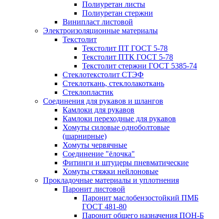
Полиуретан листы
Полиуретан стержни
Винипласт листовой
Электроизоляционные материалы
Текстолит
Текстолит ПТ ГОСТ 5-78
Текстолит ПТК ГОСТ 5-78
Текстолит стержни ГОСТ 5385-74
Стеклотекстолит СТЭФ
Стеклоткань, стеклолакоткань
Стеклопластик
Соединения для рукавов и шлангов
Камлоки для рукавов
Камлоки переходные для рукавов
Хомуты силовые одноболтовые
(шарнирные)
Хомуты червячные
Соединение "ёлочка"
Фитинги и штуцеры пневматические
Хомуты стяжки нейлоновые
Прокладочные материалы и уплотнения
Паронит листовой
Паронит маслобензостойкий ПМБ
ГОСТ 481-80
Паронит общего назначения ПОН-Б