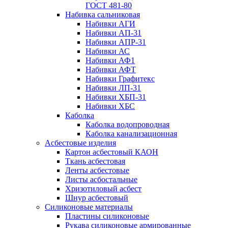
ГОСТ 481-80
Набивка сальниковая
Набивки АГИ
Набивки АП-31
Набивки АПР-31
Набивки АС
Набивки АФ1
Набивки АФТ
Набивки Графитекс
Набивки ЛП-31
Набивки ХБП-31
Набивки ХБС
Каболка
Каболка водопроводная
Каболка канализационная
Асбестовые изделия
Картон асбестовый КАОН
Ткань асбестовая
Ленты асбестовые
Листы асбостальные
Хризотиловый асбеcт
Шнур асбестовый
Силиконовые материалы
Пластины силиконовые
Рукава силиконовые армированные