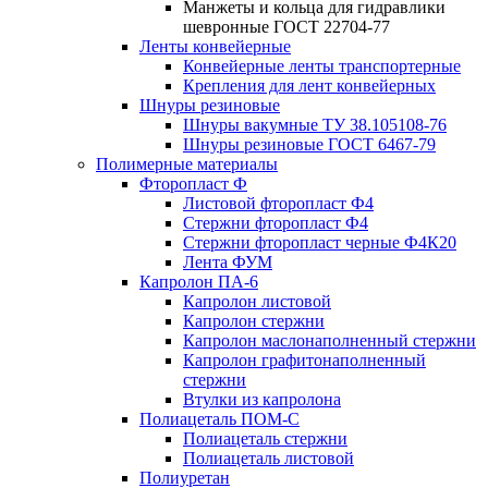
Манжеты и кольца для гидравлики
шевронные ГОСТ 22704-77
Ленты конвейерные
Конвейерные ленты транспортерные
Крепления для лент конвейерных
Шнуры резиновые
Шнуры вакумные ТУ 38.105108-76
Шнуры резиновые ГОСТ 6467-79
Полимерные материалы
Фторопласт Ф
Листовой фторопласт Ф4
Стержни фторопласт Ф4
Стержни фторопласт черные Ф4К20
Лента ФУМ
Капролон ПА-6
Капролон листовой
Капролон стержни
Капролон маслонаполненный стержни
Капролон графитонаполненный
стержни
Втулки из капролона
Полиацеталь ПОМ-С
Полиацеталь стержни
Полиацеталь листовой
Полиуретан