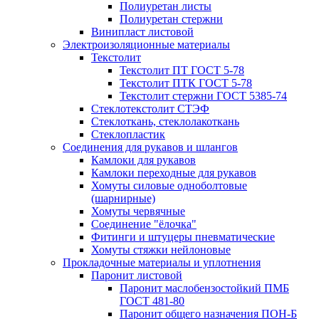
Полиуретан листы
Полиуретан стержни
Винипласт листовой
Электроизоляционные материалы
Текстолит
Текстолит ПТ ГОСТ 5-78
Текстолит ПТК ГОСТ 5-78
Текстолит стержни ГОСТ 5385-74
Стеклотекстолит СТЭФ
Стеклоткань, стеклолакоткань
Стеклопластик
Соединения для рукавов и шлангов
Камлоки для рукавов
Камлоки переходные для рукавов
Хомуты силовые одноболтовые
(шарнирные)
Хомуты червячные
Соединение "ёлочка"
Фитинги и штуцеры пневматические
Хомуты стяжки нейлоновые
Прокладочные материалы и уплотнения
Паронит листовой
Паронит маслобензостойкий ПМБ
ГОСТ 481-80
Паронит общего назначения ПОН-Б