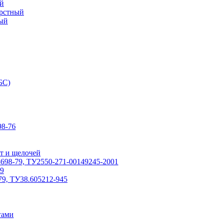
й
ерстный
ый
БС)
8-76
т и щелочей
698-79, ТУ2550-271-00149245-2001
79
79, ТУ38.605212-945
гами