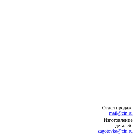
Отдел продаж:
mail@cin.ru
Изготовление
деталей:
zagotovka@cin.ru