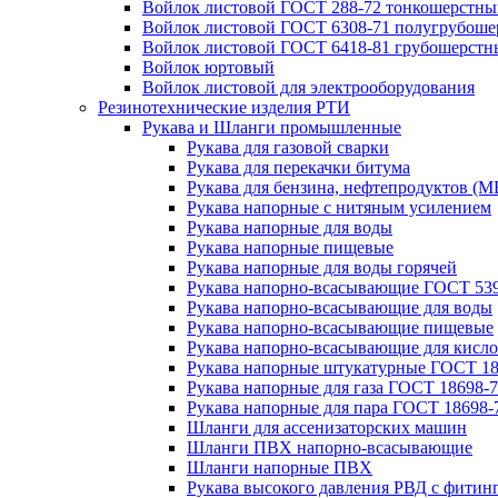
Войлок листовой ГОСТ 288-72 тонкошерстны
Войлок листовой ГОСТ 6308-71 полугрубош
Войлок листовой ГОСТ 6418-81 грубошерстн
Войлок юртовый
Войлок листовой для электрооборудования
Резинотехнические изделия РТИ
Рукава и Шланги промышленные
Рукава для газовой сварки
Рукава для перекачки битума
Рукава для бензина, нефтепродуктов (М
Рукава напорные с нитяным усилением
Рукава напорные для воды
Рукава напорные пищевые
Рукава напорные для воды горячей
Рукава напорно-всасывающие ГОСТ 539
Рукава напорно-всасывающие для воды
Рукава напорно-всасывающие пищевые
Рукава напорно-всасывающие для кисло
Рукава напорные штукатурные ГОСТ 18
Рукава напорные для газа ГОСТ 18698-
Рукава напорные для пара ГОСТ 18698-
Шланги для ассенизаторских машин
Шланги ПВХ напорно-всасывающие
Шланги напорные ПВХ
Рукава высокого давления РВД с фитин