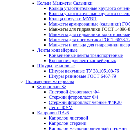
Кольца Манжеты Сальники
Кольца уплотнительные круглого сечен
Кольца уплотнительные круглого сечени
Кольца и втулки МУВП
Манжеты армированные (сальники) ГОС
Манжеты для гидравлики ГОСТ 14896-
Манжеты для гидравлики воротниковые
Манжеты для пневматики ГОСТ 6678-7
Манжеты и кольца для гидравлики шев
Ленты конвейерные
Конвейерные ленты транспортерные
Крепления для лент конвейерных
Шнуры резиновые
Шнуры вакумные ТУ 38.105108-76
Шнуры резиновые ГОСТ 6467-79
Полимерные материалы
Фторопласт Ф
Листовой фторопласт Ф4
Стержни фторопласт Ф4
Стержни фторопласт черные Ф4К20
Лента ФУМ
Капролон ПА-6
Капролон листовой
Капролон стержни
Капролон маслонаполненный стержни