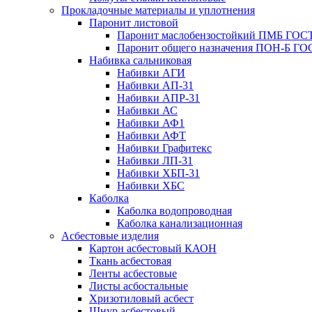
Прокладочные материалы и уплотнения
Паронит листовой
Паронит маслобензостойкий ПМБ ГОСТ
Паронит общего назначения ПОН-Б ГОС
Набивка сальниковая
Набивки АГИ
Набивки АП-31
Набивки АПР-31
Набивки АС
Набивки АФ1
Набивки АФТ
Набивки Графитекс
Набивки ЛП-31
Набивки ХБП-31
Набивки ХБС
Каболка
Каболка водопроводная
Каболка канализационная
Асбестовые изделия
Картон асбестовый КАОН
Ткань асбестовая
Ленты асбестовые
Листы асбостальные
Хризотиловый асбеcт
Шнур асбестовый