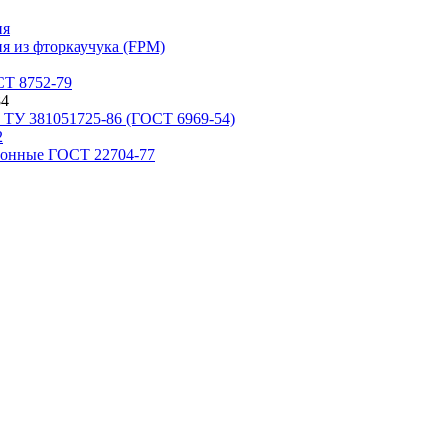
ия
я из фторкаучука (FPM)
Т 8752-79
84
 ТУ 381051725-86 (ГОСТ 6969-54)
2
ронные ГОСТ 22704-77