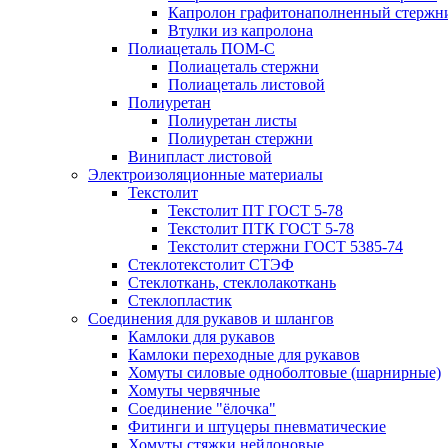
Капролон графитонаполненный стержн
Втулки из капролона
Полиацеталь ПОМ-С
Полиацеталь стержни
Полиацеталь листовой
Полиуретан
Полиуретан листы
Полиуретан стержни
Винипласт листовой
Электроизоляционные материалы
Текстолит
Текстолит ПТ ГОСТ 5-78
Текстолит ПТК ГОСТ 5-78
Текстолит стержни ГОСТ 5385-74
Стеклотекстолит СТЭФ
Стеклоткань, стеклолакоткань
Стеклопластик
Соединения для рукавов и шлангов
Камлоки для рукавов
Камлоки переходные для рукавов
Хомуты силовые одноболтовые (шарнирные)
Хомуты червячные
Соединение "ёлочка"
Фитинги и штуцеры пневматические
Хомуты стяжки нейлоновые