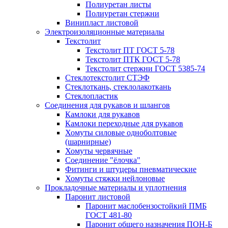
Полиуретан листы
Полиуретан стержни
Винипласт листовой
Электроизоляционные материалы
Текстолит
Текстолит ПТ ГОСТ 5-78
Текстолит ПТК ГОСТ 5-78
Текстолит стержни ГОСТ 5385-74
Стеклотекстолит СТЭФ
Стеклоткань, стеклолакоткань
Стеклопластик
Соединения для рукавов и шлангов
Камлоки для рукавов
Камлоки переходные для рукавов
Хомуты силовые одноболтовые
(шарнирные)
Хомуты червячные
Соединение "ёлочка"
Фитинги и штуцеры пневматические
Хомуты стяжки нейлоновые
Прокладочные материалы и уплотнения
Паронит листовой
Паронит маслобензостойкий ПМБ
ГОСТ 481-80
Паронит общего назначения ПОН-Б