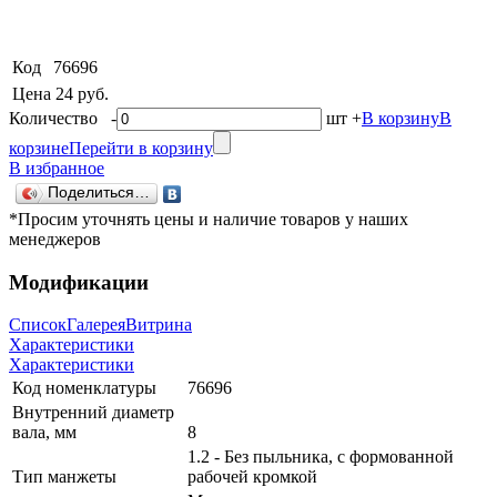
Код
76696
Цена
24 руб.
Количество
-
шт
+
В корзину
В
корзине
Перейти в корзину
В избранное
Поделиться…
*Просим уточнять цены и наличие товаров у наших
менеджеров
Модификации
Список
Галерея
Витрина
Характеристики
Характеристики
Код номенклатуры
76696
Внутренний диаметр
вала, мм
8
1.2 - Без пыльника, с формованной
Тип манжеты
рабочей кромкой