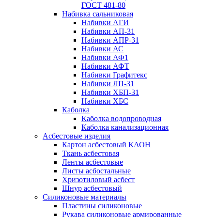
ГОСТ 481-80
Набивка сальниковая
Набивки АГИ
Набивки АП-31
Набивки АПР-31
Набивки АС
Набивки АФ1
Набивки АФТ
Набивки Графитекс
Набивки ЛП-31
Набивки ХБП-31
Набивки ХБС
Каболка
Каболка водопроводная
Каболка канализационная
Асбестовые изделия
Картон асбестовый КАОН
Ткань асбестовая
Ленты асбестовые
Листы асбостальные
Хризотиловый асбеcт
Шнур асбестовый
Силиконовые материалы
Пластины силиконовые
Рукава силиконовые армированные