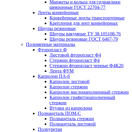
Манжеты и кольца для гидравлики
шевронные ГОСТ 22704-77
Ленты конвейерные
Конвейерные ленты транспортерные
Крепления для лент конвейерных
Шнуры резиновые
Шнуры вакумные ТУ 38.105108-76
Шнуры резиновые ГОСТ 6467-79
Полимерные материалы
Фторопласт Ф
Листовой фторопласт Ф4
Стержни фторопласт Ф4
Стержни фторопласт черные Ф4К20
Лента ФУМ
Капролон ПА-6
Капролон листовой
Капролон стержни
Капролон маслонаполненный стержни
Капролон графитонаполненный
стержни
Втулки из капролона
Полиацеталь ПОМ-С
Полиацеталь стержни
Полиацеталь листовой
Полиуретан