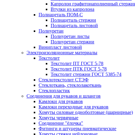
Капролон графитонаполненный стержн
Втулки из капролона
Полиацеталь ПОМ-С
Полиацеталь стержни
Полиацеталь листовой
Полиуретан
Полиуретан листы
Полиуретан стержни
Винипласт листовой
Электроизоляционные материалы
Текстолит
Текстолит ПТ ГОСТ 5-78
Текстолит ПТК ГОСТ 5-78
Текстолит стержни ГОСТ 5385-74
Стеклотекстолит СТЭФ
Стеклоткань, стеклолакоткань
Стеклопластик
Соединения для рукавов и шлангов
Камлоки для рукавов
Камлоки переходные для рукавов
Хомуты силовые одноболтовые (шарнирные)
Хомуты червячные
Соединение "ёлочка"
Фитинги и штуцеры пневматические
Хомуты стяжки нейлоновые