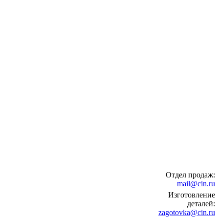
Отдел продаж:
mail@cin.ru
Изготовление
деталей:
zagotovka@cin.ru