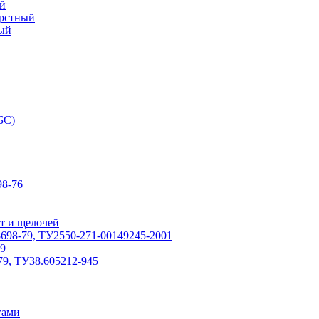
й
ерстный
ый
БС)
8-76
т и щелочей
698-79, ТУ2550-271-00149245-2001
79
79, ТУ38.605212-945
гами