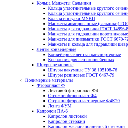
Кольца Манжеты Сальники
Кольца уплотнительные круглого сечен
Кольца уплотнительные круглого сечени
Кольца и втулки МУВП
Манжеты армированные (сальники) ГОС
Манжеты для гидравлики ГОСТ 14896-
Манжеты для гидравлики воротниковые
Манжеты для пневматики ГОСТ 6678-7
Манжеты и кольца для гидравлики шев
Ленты конвейерные
Конвейерные ленты транспортерные
Крепления для лент конвейерных
Шнуры резиновые
Шнуры вакумные ТУ 38.105108-76
Шнуры резиновые ГОСТ 6467-79
Полимерные материалы
Фторопласт Ф
Листовой фторопласт Ф4
Стержни фторопласт Ф4
Стержни фторопласт черные Ф4К20
Лента ФУМ
Капролон ПА-6
Капролон листовой
Капролон стержни
Капролон маслонаполненный стержни