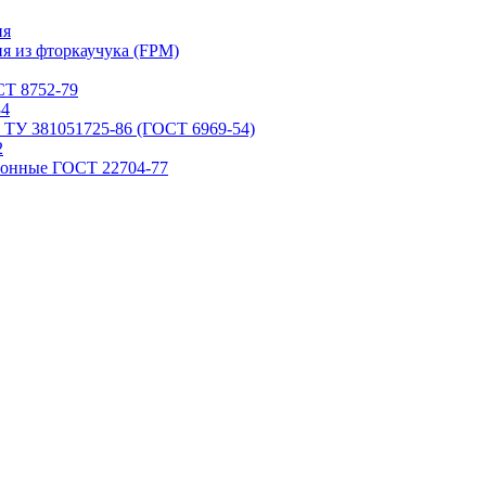
ия
я из фторкаучука (FPM)
Т 8752-79
84
 ТУ 381051725-86 (ГОСТ 6969-54)
2
ронные ГОСТ 22704-77