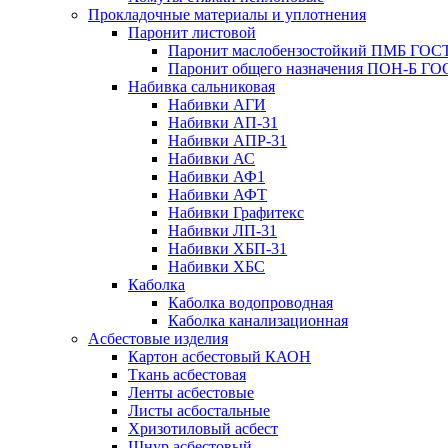
Прокладочные материалы и уплотнения
Паронит листовой
Паронит маслобензостойкий ПМБ ГОСТ
Паронит общего назначения ПОН-Б ГОС
Набивка сальниковая
Набивки АГИ
Набивки АП-31
Набивки АПР-31
Набивки АС
Набивки АФ1
Набивки АФТ
Набивки Графитекс
Набивки ЛП-31
Набивки ХБП-31
Набивки ХБС
Каболка
Каболка водопроводная
Каболка канализационная
Асбестовые изделия
Картон асбестовый КАОН
Ткань асбестовая
Ленты асбестовые
Листы асбостальные
Хризотиловый асбеcт
Шнур асбестовый