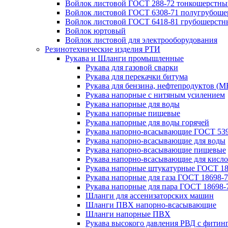
Войлок листовой ГОСТ 288-72 тонкошерстны
Войлок листовой ГОСТ 6308-71 полугрубош
Войлок листовой ГОСТ 6418-81 грубошерстн
Войлок юртовый
Войлок листовой для электрооборудования
Резинотехнические изделия РТИ
Рукава и Шланги промышленные
Рукава для газовой сварки
Рукава для перекачки битума
Рукава для бензина, нефтепродуктов (М
Рукава напорные с нитяным усилением
Рукава напорные для воды
Рукава напорные пищевые
Рукава напорные для воды горячей
Рукава напорно-всасывающие ГОСТ 539
Рукава напорно-всасывающие для воды
Рукава напорно-всасывающие пищевые
Рукава напорно-всасывающие для кисло
Рукава напорные штукатурные ГОСТ 18
Рукава напорные для газа ГОСТ 18698-
Рукава напорные для пара ГОСТ 18698-
Шланги для ассенизаторских машин
Шланги ПВХ напорно-всасывающие
Шланги напорные ПВХ
Рукава высокого давления РВД с фитин