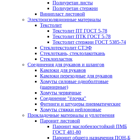
Полиуретан листы
Полиуретан стержни
Винипласт листовой
Электроизоляционные материалы
Текстолит
Текстолит ПТ ГОСТ 5-78
Текстолит ПТК ГОСТ 5-78
Текстолит стержни ГОСТ 5385-74
Стеклотекстолит СТЭФ
Стеклоткань, стеклолакоткань
Стеклопластик
Соединения для рукавов и шлангов
Камлоки для рукавов
Камлоки переходные для рукавов
Хомуты силовые одноболтовые
(шарнирные)
Хомуты червячные
Соединение "ёлочка"
Фитинги и штуцеры пневматические
Хомуты стяжки нейлоновые
Прокладочные материалы и уплотнения
Паронит листовой
Паронит маслобензостойкий ПМБ
ГОСТ 481-80
Паронит общего назначения ПОН-Б