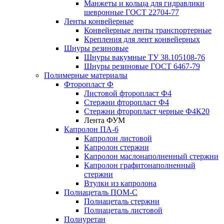
Манжеты и кольца для гидравлики
шевронные ГОСТ 22704-77
Ленты конвейерные
Конвейерные ленты транспортерные
Крепления для лент конвейерных
Шнуры резиновые
Шнуры вакумные ТУ 38.105108-76
Шнуры резиновые ГОСТ 6467-79
Полимерные материалы
Фторопласт Ф
Листовой фторопласт Ф4
Стержни фторопласт Ф4
Стержни фторопласт черные Ф4К20
Лента ФУМ
Капролон ПА-6
Капролон листовой
Капролон стержни
Капролон маслонаполненный стержни
Капролон графитонаполненный
стержни
Втулки из капролона
Полиацеталь ПОМ-С
Полиацеталь стержни
Полиацеталь листовой
Полиуретан