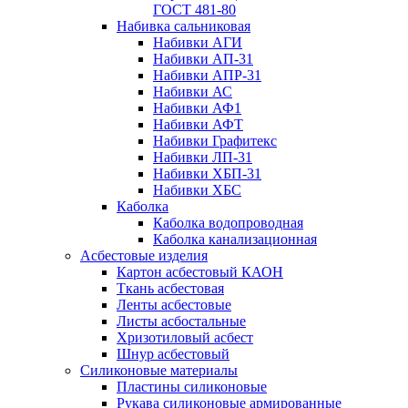
ГОСТ 481-80
Набивка сальниковая
Набивки АГИ
Набивки АП-31
Набивки АПР-31
Набивки АС
Набивки АФ1
Набивки АФТ
Набивки Графитекс
Набивки ЛП-31
Набивки ХБП-31
Набивки ХБС
Каболка
Каболка водопроводная
Каболка канализационная
Асбестовые изделия
Картон асбестовый КАОН
Ткань асбестовая
Ленты асбестовые
Листы асбостальные
Хризотиловый асбеcт
Шнур асбестовый
Силиконовые материалы
Пластины силиконовые
Рукава силиконовые армированные