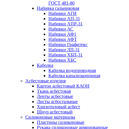
ГОСТ 481-80
Набивка сальниковая
Набивки АГИ
Набивки АП-31
Набивки АПР-31
Набивки АС
Набивки АФ1
Набивки АФТ
Набивки Графитекс
Набивки ЛП-31
Набивки ХБП-31
Набивки ХБС
Каболка
Каболка водопроводная
Каболка канализационная
Асбестовые изделия
Картон асбестовый КАОН
Ткань асбестовая
Ленты асбестовые
Листы асбостальные
Хризотиловый асбеcт
Шнур асбестовый
Силиконовые материалы
Пластины силиконовые
Рукава силиконовые армированные