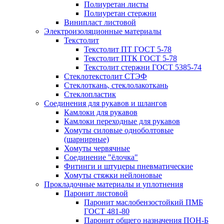
Полиуретан листы
Полиуретан стержни
Винипласт листовой
Электроизоляционные материалы
Текстолит
Текстолит ПТ ГОСТ 5-78
Текстолит ПТК ГОСТ 5-78
Текстолит стержни ГОСТ 5385-74
Стеклотекстолит СТЭФ
Стеклоткань, стеклолакоткань
Стеклопластик
Соединения для рукавов и шлангов
Камлоки для рукавов
Камлоки переходные для рукавов
Хомуты силовые одноболтовые
(шарнирные)
Хомуты червячные
Соединение "ёлочка"
Фитинги и штуцеры пневматические
Хомуты стяжки нейлоновые
Прокладочные материалы и уплотнения
Паронит листовой
Паронит маслобензостойкий ПМБ
ГОСТ 481-80
Паронит общего назначения ПОН-Б