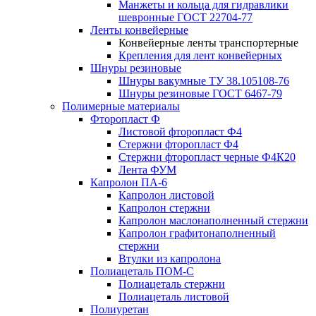
Манжеты и кольца для гидравлики
шевронные ГОСТ 22704-77
Ленты конвейерные
Конвейерные ленты транспортерные
Крепления для лент конвейерных
Шнуры резиновые
Шнуры вакумные ТУ 38.105108-76
Шнуры резиновые ГОСТ 6467-79
Полимерные материалы
Фторопласт Ф
Листовой фторопласт Ф4
Стержни фторопласт Ф4
Стержни фторопласт черные Ф4К20
Лента ФУМ
Капролон ПА-6
Капролон листовой
Капролон стержни
Капролон маслонаполненный стержни
Капролон графитонаполненный
стержни
Втулки из капролона
Полиацеталь ПОМ-С
Полиацеталь стержни
Полиацеталь листовой
Полиуретан