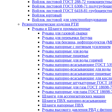
Войлок листовой ГОСТ 288-72 тонкошерстны
Войлок листовой ГОСТ 6308-71 полугрубош
Войлок листовой ГОСТ 6418-81 грубошерстн
Войлок юртовый
Войлок листовой для электрооборудования
Резинотехнические изделия РТИ
Рукава и Шланги промышленные
Рукава для газовой сварки
Рукава для перекачки битума
Рукава для бензина, нефтепродуктов (М
Рукава напорные с нитяным усилением
Рукава напорные для воды
Рукава напорные пищевые
Рукава напорные для воды горячей
Рукава напорно-всасывающие ГОСТ 539
Рукава напорно-всасывающие для воды
Рукава напорно-всасывающие пищевые
Рукава напорно-всасывающие для кисло
Рукава напорные штукатурные ГОСТ 18
Рукава напорные для газа ГОСТ 18698-
Рукава напорные для пара ГОСТ 18698-
Шланги для ассенизаторских машин
Шланги ПВХ напорно-всасывающие
Шланги напорные ПВХ
Рукава высокого давления РВД с фитин