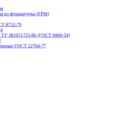
ия
я из фторкаучука (FPM)
Т 8752-79
84
 ТУ 381051725-86 (ГОСТ 6969-54)
2
ронные ГОСТ 22704-77