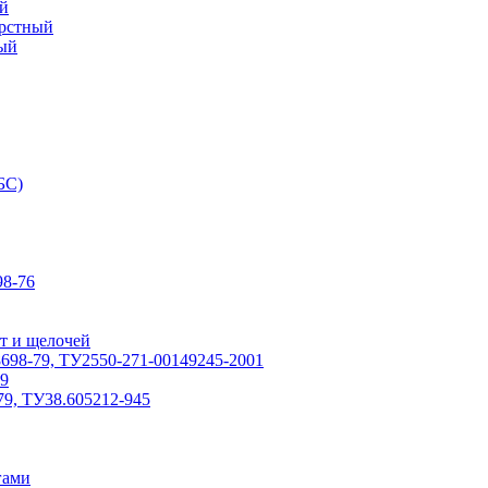
й
ерстный
ый
БС)
8-76
т и щелочей
698-79, ТУ2550-271-00149245-2001
79
79, ТУ38.605212-945
гами