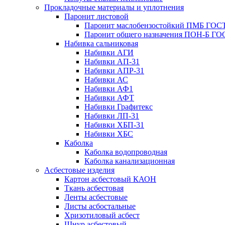
Прокладочные материалы и уплотнения
Паронит листовой
Паронит маслобензостойкий ПМБ ГОСТ
Паронит общего назначения ПОН-Б ГОС
Набивка сальниковая
Набивки АГИ
Набивки АП-31
Набивки АПР-31
Набивки АС
Набивки АФ1
Набивки АФТ
Набивки Графитекс
Набивки ЛП-31
Набивки ХБП-31
Набивки ХБС
Каболка
Каболка водопроводная
Каболка канализационная
Асбестовые изделия
Картон асбестовый КАОН
Ткань асбестовая
Ленты асбестовые
Листы асбостальные
Хризотиловый асбеcт
Шнур асбестовый