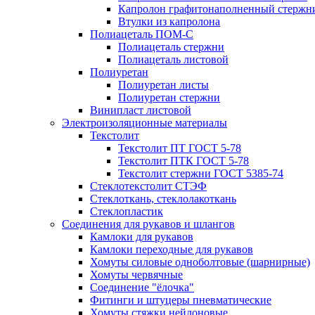
Капролон графитонаполненный стержн
Втулки из капролона
Полиацеталь ПОМ-С
Полиацеталь стержни
Полиацеталь листовой
Полиуретан
Полиуретан листы
Полиуретан стержни
Винипласт листовой
Электроизоляционные материалы
Текстолит
Текстолит ПТ ГОСТ 5-78
Текстолит ПТК ГОСТ 5-78
Текстолит стержни ГОСТ 5385-74
Стеклотекстолит СТЭФ
Стеклоткань, стеклолакоткань
Стеклопластик
Соединения для рукавов и шлангов
Камлоки для рукавов
Камлоки переходные для рукавов
Хомуты силовые одноболтовые (шарнирные)
Хомуты червячные
Соединение "ёлочка"
Фитинги и штуцеры пневматические
Хомуты стяжки нейлоновые