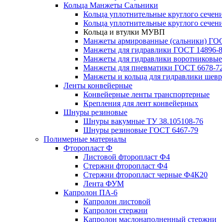
Кольца Манжеты Сальники
Кольца уплотнительные круглого сечен
Кольца уплотнительные круглого сечени
Кольца и втулки МУВП
Манжеты армированные (сальники) ГОС
Манжеты для гидравлики ГОСТ 14896-
Манжеты для гидравлики воротниковые
Манжеты для пневматики ГОСТ 6678-7
Манжеты и кольца для гидравлики шев
Ленты конвейерные
Конвейерные ленты транспортерные
Крепления для лент конвейерных
Шнуры резиновые
Шнуры вакумные ТУ 38.105108-76
Шнуры резиновые ГОСТ 6467-79
Полимерные материалы
Фторопласт Ф
Листовой фторопласт Ф4
Стержни фторопласт Ф4
Стержни фторопласт черные Ф4К20
Лента ФУМ
Капролон ПА-6
Капролон листовой
Капролон стержни
Капролон маслонаполненный стержни