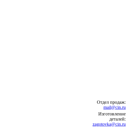
Отдел продаж:
mail@cin.ru
Изготовление
деталей:
zagotovka@cin.ru