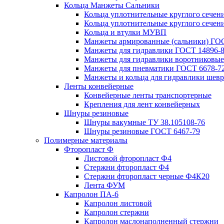
Кольца Манжеты Сальники
Кольца уплотнительные круглого сечен
Кольца уплотнительные круглого сечени
Кольца и втулки МУВП
Манжеты армированные (сальники) ГОС
Манжеты для гидравлики ГОСТ 14896-
Манжеты для гидравлики воротниковые
Манжеты для пневматики ГОСТ 6678-7
Манжеты и кольца для гидравлики шев
Ленты конвейерные
Конвейерные ленты транспортерные
Крепления для лент конвейерных
Шнуры резиновые
Шнуры вакумные ТУ 38.105108-76
Шнуры резиновые ГОСТ 6467-79
Полимерные материалы
Фторопласт Ф
Листовой фторопласт Ф4
Стержни фторопласт Ф4
Стержни фторопласт черные Ф4К20
Лента ФУМ
Капролон ПА-6
Капролон листовой
Капролон стержни
Капролон маслонаполненный стержни