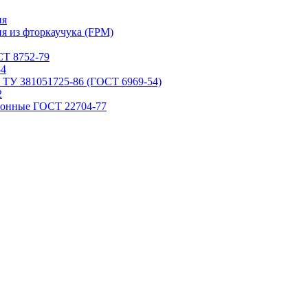
ия
я из фторкаучука (FPM)
Т 8752-79
84
 ТУ 381051725-86 (ГОСТ 6969-54)
2
ронные ГОСТ 22704-77