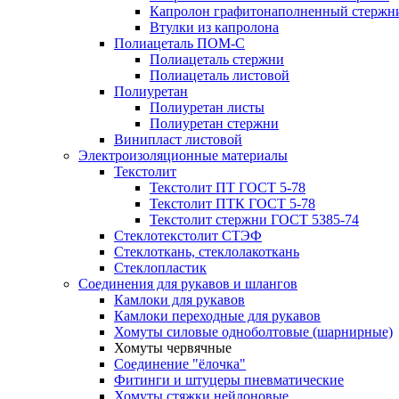
Капролон графитонаполненный стержн
Втулки из капролона
Полиацеталь ПОМ-С
Полиацеталь стержни
Полиацеталь листовой
Полиуретан
Полиуретан листы
Полиуретан стержни
Винипласт листовой
Электроизоляционные материалы
Текстолит
Текстолит ПТ ГОСТ 5-78
Текстолит ПТК ГОСТ 5-78
Текстолит стержни ГОСТ 5385-74
Стеклотекстолит СТЭФ
Стеклоткань, стеклолакоткань
Стеклопластик
Соединения для рукавов и шлангов
Камлоки для рукавов
Камлоки переходные для рукавов
Хомуты силовые одноболтовые (шарнирные)
Хомуты червячные
Соединение "ёлочка"
Фитинги и штуцеры пневматические
Хомуты стяжки нейлоновые