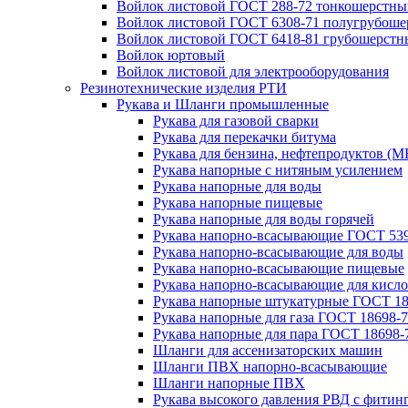
Войлок листовой ГОСТ 288-72 тонкошерстны
Войлок листовой ГОСТ 6308-71 полугрубош
Войлок листовой ГОСТ 6418-81 грубошерстн
Войлок юртовый
Войлок листовой для электрооборудования
Резинотехнические изделия РТИ
Рукава и Шланги промышленные
Рукава для газовой сварки
Рукава для перекачки битума
Рукава для бензина, нефтепродуктов (М
Рукава напорные с нитяным усилением
Рукава напорные для воды
Рукава напорные пищевые
Рукава напорные для воды горячей
Рукава напорно-всасывающие ГОСТ 539
Рукава напорно-всасывающие для воды
Рукава напорно-всасывающие пищевые
Рукава напорно-всасывающие для кисло
Рукава напорные штукатурные ГОСТ 18
Рукава напорные для газа ГОСТ 18698-
Рукава напорные для пара ГОСТ 18698-
Шланги для ассенизаторских машин
Шланги ПВХ напорно-всасывающие
Шланги напорные ПВХ
Рукава высокого давления РВД с фитин