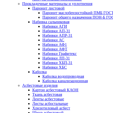
Прокладочные материалы и уплотнения
Паронит листовой
Паронит маслобензостойкий ПМБ ГОСТ
Паронит общего назначения ПОН-Б ГОС
Набивка сальниковая
Набивки АГИ
Набивки АП-31
Набивки АПР-31
Набивки АС
Набивки АФ1
Набивки АФТ
Набивки Графитекс
Набивки ЛП-31
Набивки ХБП-31
Набивки ХБС
Каболка
Каболка водопроводная
Каболка канализационная
Асбестовые изделия
Картон асбестовый КАОН
Ткань асбестовая
Ленты асбестовые
Листы асбостальные
Хризотиловый асбеcт
Шнур асбестовый