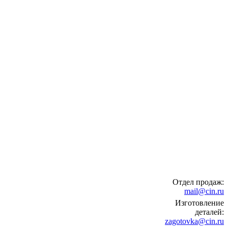
Отдел продаж:
mail@cin.ru
Изготовление
деталей:
zagotovka@cin.ru