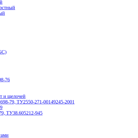
й
ерстный
ый
БС)
8-76
т и щелочей
698-79, ТУ2550-271-00149245-2001
79
79, ТУ38.605212-945
гами