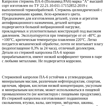
Капролон стержень ПА-6 (Полиамид PA6) марка "А" высший
сорт изготовлен по ТУ 22.21.10-011-17152852-2019 с
выполненной термообработкой. Стержень цилиндрический с
отторцованными краями, бело-кремового цвета.
Предназначен для изготовления деталей, узлов и агрегатов
антифрикционного назначения, деталей которые
подвергаются большой вибрационной нагрузке,
прокладочных и уплотнительных конструкций под высоким
давлением. Эксплуатируется при температуре от от -40°C до
+100°C, критическая температура плавления 220°С. Легко
потдается механической обработке, почти не впитывает влагу
(водопоглащение 0,3% за 24 часа), отличный диэлектрик.
Детали из стержней капролона ПА-6 хорошо
прирабатываются, имеют низкий коэффициент трения в паре
с любыми металлами. Не подвергается коррозии.
Стержневой капролон ПА-6 устойчив к углеводородам,
минеральным маслам, различным нефтепродуктам, спиртам,
щелочам, эфирам, кислотам низкой концентрации, уксусным
и минеральным кислотам, может использоваться в пищевой
промышленности (не контактируя с пищевыми продуктами).
Из стержней капролона изготавливают подшипники
скольжения, втулки, валы, шестерни, звёздочки, шкивы,