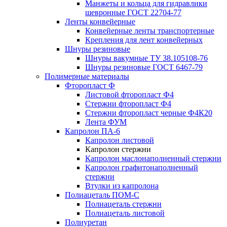
Манжеты и кольца для гидравлики
шевронные ГОСТ 22704-77
Ленты конвейерные
Конвейерные ленты транспортерные
Крепления для лент конвейерных
Шнуры резиновые
Шнуры вакумные ТУ 38.105108-76
Шнуры резиновые ГОСТ 6467-79
Полимерные материалы
Фторопласт Ф
Листовой фторопласт Ф4
Стержни фторопласт Ф4
Стержни фторопласт черные Ф4К20
Лента ФУМ
Капролон ПА-6
Капролон листовой
Капролон стержни
Капролон маслонаполненный стержни
Капролон графитонаполненный
стержни
Втулки из капролона
Полиацеталь ПОМ-С
Полиацеталь стержни
Полиацеталь листовой
Полиуретан