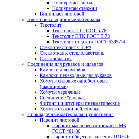
Полиуретан листы
Полиуретан стержни
Винипласт листовой
Электроизоляционные материалы
Текстолит
Текстолит ПТ ГОСТ 5-78
Текстолит ПТК ГОСТ 5-78
Текстолит стержни ГОСТ 5385-74
Стеклотекстолит СТЭФ
Стеклоткань, стеклолакоткань
Стеклопластик
Соединения для рукавов и шлангов
Камлоки для рукавов
Камлоки переходные для рукавов
Хомуты силовые одноболтовые
(шарнирные)
Хомуты червячные
Соединение "ёлочка"
Фитинги и штуцеры пневматические
Хомуты стяжки нейлоновые
Прокладочные материалы и уплотнения
Паронит листовой
Паронит маслобензостойкий ПМБ
ГОСТ 481-80
Паронит общего назначения ПОН-Б