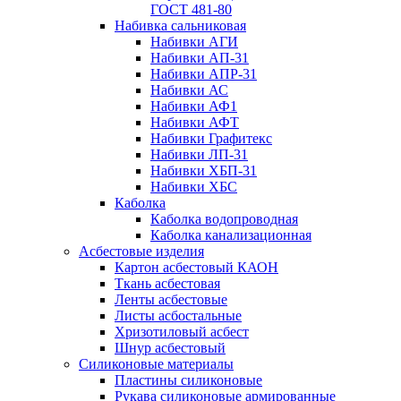
ГОСТ 481-80
Набивка сальниковая
Набивки АГИ
Набивки АП-31
Набивки АПР-31
Набивки АС
Набивки АФ1
Набивки АФТ
Набивки Графитекс
Набивки ЛП-31
Набивки ХБП-31
Набивки ХБС
Каболка
Каболка водопроводная
Каболка канализационная
Асбестовые изделия
Картон асбестовый КАОН
Ткань асбестовая
Ленты асбестовые
Листы асбостальные
Хризотиловый асбеcт
Шнур асбестовый
Силиконовые материалы
Пластины силиконовые
Рукава силиконовые армированные