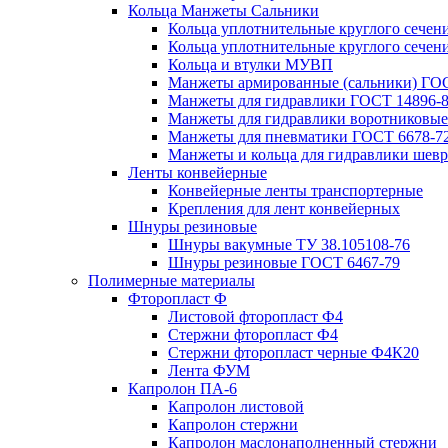
Кольца Манжеты Сальники
Кольца уплотнительные круглого сечен
Кольца уплотнительные круглого сечени
Кольца и втулки МУВП
Манжеты армированные (сальники) ГОС
Манжеты для гидравлики ГОСТ 14896-
Манжеты для гидравлики воротниковые
Манжеты для пневматики ГОСТ 6678-7
Манжеты и кольца для гидравлики шев
Ленты конвейерные
Конвейерные ленты транспортерные
Крепления для лент конвейерных
Шнуры резиновые
Шнуры вакумные ТУ 38.105108-76
Шнуры резиновые ГОСТ 6467-79
Полимерные материалы
Фторопласт Ф
Листовой фторопласт Ф4
Стержни фторопласт Ф4
Стержни фторопласт черные Ф4К20
Лента ФУМ
Капролон ПА-6
Капролон листовой
Капролон стержни
Капролон маслонаполненный стержни