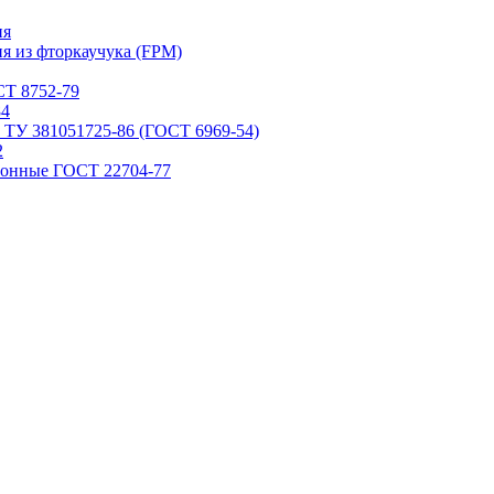
ия
я из фторкаучука (FPM)
Т 8752-79
84
 ТУ 381051725-86 (ГОСТ 6969-54)
2
ронные ГОСТ 22704-77