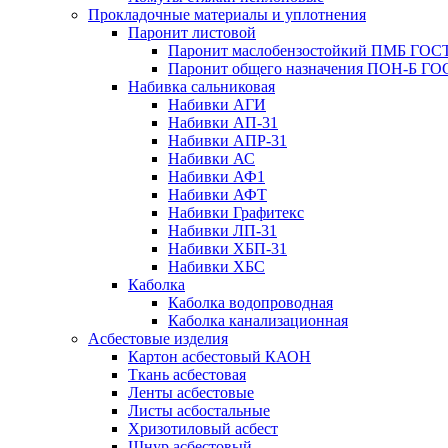
Прокладочные материалы и уплотнения
Паронит листовой
Паронит маслобензостойкий ПМБ ГОСТ
Паронит общего назначения ПОН-Б ГОС
Набивка сальниковая
Набивки АГИ
Набивки АП-31
Набивки АПР-31
Набивки АС
Набивки АФ1
Набивки АФТ
Набивки Графитекс
Набивки ЛП-31
Набивки ХБП-31
Набивки ХБС
Каболка
Каболка водопроводная
Каболка канализационная
Асбестовые изделия
Картон асбестовый КАОН
Ткань асбестовая
Ленты асбестовые
Листы асбостальные
Хризотиловый асбеcт
Шнур асбестовый