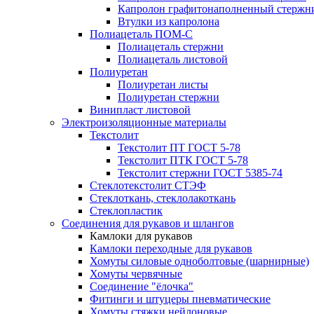
Капролон графитонаполненный стержн
Втулки из капролона
Полиацеталь ПОМ-С
Полиацеталь стержни
Полиацеталь листовой
Полиуретан
Полиуретан листы
Полиуретан стержни
Винипласт листовой
Электроизоляционные материалы
Текстолит
Текстолит ПТ ГОСТ 5-78
Текстолит ПТК ГОСТ 5-78
Текстолит стержни ГОСТ 5385-74
Стеклотекстолит СТЭФ
Стеклоткань, стеклолакоткань
Стеклопластик
Соединения для рукавов и шлангов
Камлоки для рукавов
Камлоки переходные для рукавов
Хомуты силовые одноболтовые (шарнирные)
Хомуты червячные
Соединение "ёлочка"
Фитинги и штуцеры пневматические
Хомуты стяжки нейлоновые