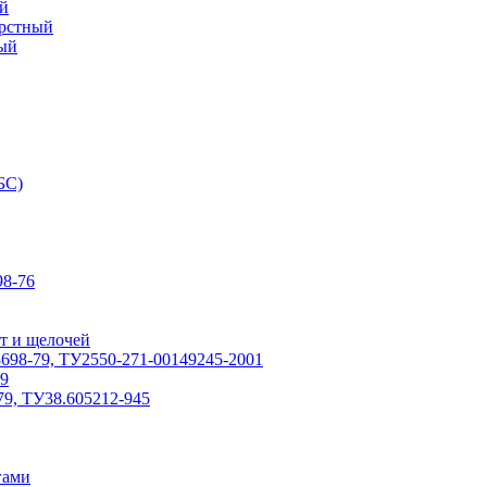
й
ерстный
ый
БС)
8-76
т и щелочей
698-79, ТУ2550-271-00149245-2001
79
79, ТУ38.605212-945
гами