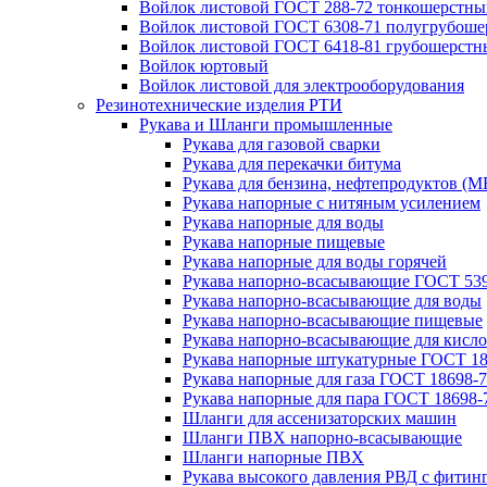
Войлок листовой ГОСТ 288-72 тонкошерстны
Войлок листовой ГОСТ 6308-71 полугрубош
Войлок листовой ГОСТ 6418-81 грубошерстн
Войлок юртовый
Войлок листовой для электрооборудования
Резинотехнические изделия РТИ
Рукава и Шланги промышленные
Рукава для газовой сварки
Рукава для перекачки битума
Рукава для бензина, нефтепродуктов (М
Рукава напорные с нитяным усилением
Рукава напорные для воды
Рукава напорные пищевые
Рукава напорные для воды горячей
Рукава напорно-всасывающие ГОСТ 539
Рукава напорно-всасывающие для воды
Рукава напорно-всасывающие пищевые
Рукава напорно-всасывающие для кисло
Рукава напорные штукатурные ГОСТ 18
Рукава напорные для газа ГОСТ 18698-
Рукава напорные для пара ГОСТ 18698-
Шланги для ассенизаторских машин
Шланги ПВХ напорно-всасывающие
Шланги напорные ПВХ
Рукава высокого давления РВД с фитин