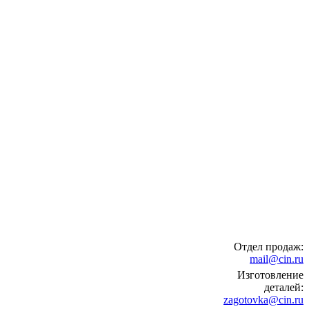
Отдел продаж:
mail@cin.ru
Изготовление
деталей:
zagotovka@cin.ru