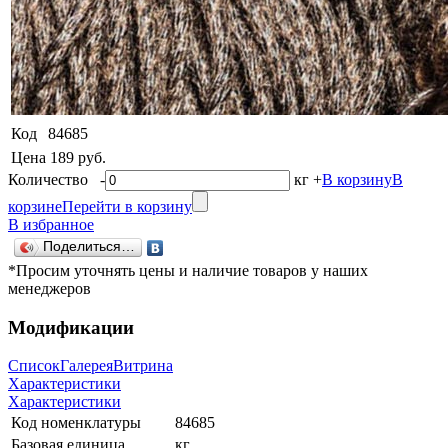
Код
84685
Цена
189 руб.
Количество
-
кг
+
В корзину
В
корзине
Перейти в корзину
В избранное
Поделиться…
*Просим уточнять цены и наличие товаров у наших
менеджеров
Модификации
Список
Галерея
Витрина
Характеристики
Характеристики
Код номенклатуры
84685
Базовая единица
кг