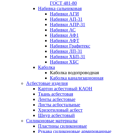
ГОСТ 481-80
Набивка сальниковая
Набивки АГИ
Набивки АП-31
Набивки АПР-31
Набивки АС
Набивки АФ1
Набивки АФТ
Набивки Графитекс
Набивки ЛП-31
Набивки ХБП-31
Набивки ХБС
Каболка
Каболка водопроводная
Каболка канализационная
Асбестовые изделия
Картон асбестовый КАОН
Ткань асбестовая
Ленты асбестовые
Листы асбостальные
Хризотиловый асбеcт
Шнур асбестовый
Силиконовые материалы
Пластины силиконовые
Рукава силиконовые армированные