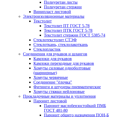
Полиуретан листы
Полиуретан стержни
Винипласт листовой
Электроизоляционные материалы
Текстолит
Текстолит ПТ ГОСТ 5-78
Текстолит ПТК ГОСТ 5-78
Текстолит стержни ГОСТ 5385-74
Стеклотекстолит СТЭФ
Стеклоткань, стеклолакоткань
Стеклопластик
Соединения для рукавов и шлангов
Камлоки для рукавов
Камлоки переходные для рукавов
Хомуты силовые одноболтовые
(шарнирные)
Хомуты червячные
Соединение "ёлочка"
Фитинги и штуцеры пневматические
Хомуты стяжки нейлоновые
Прокладочные материалы и уплотнения
Паронит листовой
Паронит маслобензостойкий ПМБ
ГОСТ 481-80
Паронит общего назначения ПОН-Б