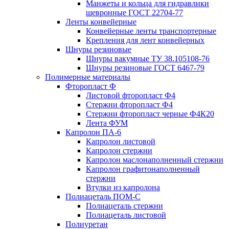
Манжеты и кольца для гидравлики
шевронные ГОСТ 22704-77
Ленты конвейерные
Конвейерные ленты транспортерные
Крепления для лент конвейерных
Шнуры резиновые
Шнуры вакумные ТУ 38.105108-76
Шнуры резиновые ГОСТ 6467-79
Полимерные материалы
Фторопласт Ф
Листовой фторопласт Ф4
Стержни фторопласт Ф4
Стержни фторопласт черные Ф4К20
Лента ФУМ
Капролон ПА-6
Капролон листовой
Капролон стержни
Капролон маслонаполненный стержни
Капролон графитонаполненный
стержни
Втулки из капролона
Полиацеталь ПОМ-С
Полиацеталь стержни
Полиацеталь листовой
Полиуретан