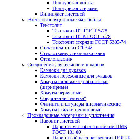
Полиуретан листы
Полиуретан стержни
Винипласт листовой
Электроизоляционные материалы
Текстолит
Текстолит ПТ ГОСТ 5-78
Текстолит ПТК ГОСТ 5-78
Текстолит стержни ГОСТ 5385-74
Стеклотекстолит СТЭФ
Стеклоткань, стеклолакоткань
Стеклопластик
Соединения для рукавов и шлангов
Камлоки для рукавов
Камлоки переходные для рукавов
Хомуты силовые одноболтовые
(шарнирные)
Хомуты червячные
Соединение "ёлочка"
Фитинги и штуцеры пневматические
Хомуты стяжки нейлоновые
Прокладочные материалы и уплотнения
Паронит листовой
Паронит маслобензостойкий ПМБ
ГОСТ 481-80
Паронит общего назначения ПОН-Б