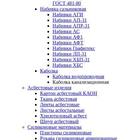
ГОСТ 481-80
Набивка сальниковая
Набивки АГИ
Набивки АП-31
Набивки АПР-31
Набивки АС
Набивки АФ1
Набивки АФТ
Набивки Графитекс
Набивки ЛП-31
Набивки ХБП-31
Набивки ХБС
Каболка
Каболка водопроводная
Каболка канализационная
Асбестовые изделия
Картон асбестовый КАОН
Ткань асбестовая
Ленты асбестовые
Листы асбостальные
Хризотиловый асбеcт
Шнур асбестовый
Силиконовые материалы
Пластины силиконовые
Рукава силиконовые армированные