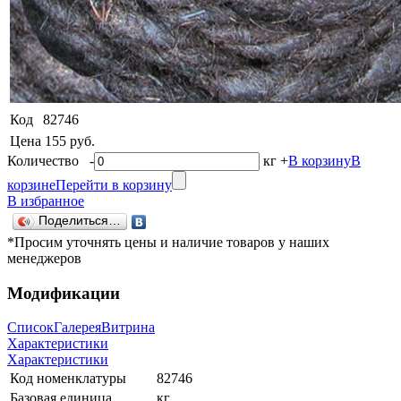
Код
82746
Цена
155 руб.
Количество
-
кг
+
В корзину
В
корзине
Перейти в корзину
В избранное
Поделиться…
*Просим уточнять цены и наличие товаров у наших
менеджеров
Модификации
Список
Галерея
Витрина
Характеристики
Характеристики
Код номенклатуры
82746
Базовая единица
кг