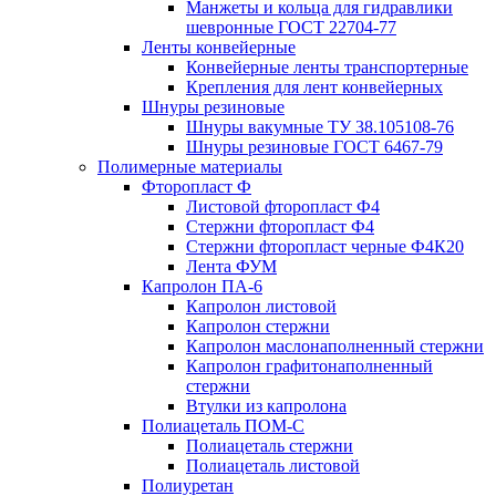
Манжеты и кольца для гидравлики
шевронные ГОСТ 22704-77
Ленты конвейерные
Конвейерные ленты транспортерные
Крепления для лент конвейерных
Шнуры резиновые
Шнуры вакумные ТУ 38.105108-76
Шнуры резиновые ГОСТ 6467-79
Полимерные материалы
Фторопласт Ф
Листовой фторопласт Ф4
Стержни фторопласт Ф4
Стержни фторопласт черные Ф4К20
Лента ФУМ
Капролон ПА-6
Капролон листовой
Капролон стержни
Капролон маслонаполненный стержни
Капролон графитонаполненный
стержни
Втулки из капролона
Полиацеталь ПОМ-С
Полиацеталь стержни
Полиацеталь листовой
Полиуретан