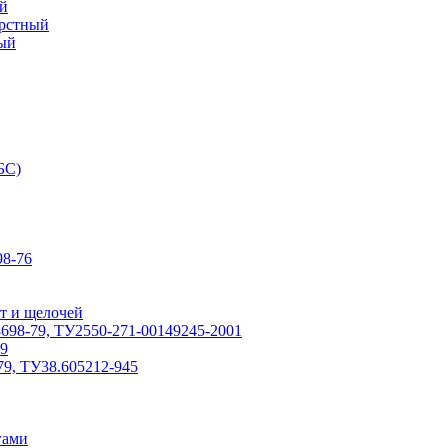
й
ерстный
ый
БС)
8-76
т и щелочей
698-79, ТУ2550-271-00149245-2001
79
79, ТУ38.605212-945
гами