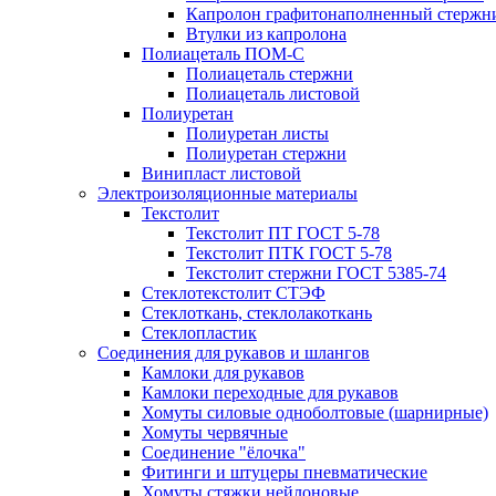
Капролон графитонаполненный стержн
Втулки из капролона
Полиацеталь ПОМ-С
Полиацеталь стержни
Полиацеталь листовой
Полиуретан
Полиуретан листы
Полиуретан стержни
Винипласт листовой
Электроизоляционные материалы
Текстолит
Текстолит ПТ ГОСТ 5-78
Текстолит ПТК ГОСТ 5-78
Текстолит стержни ГОСТ 5385-74
Стеклотекстолит СТЭФ
Стеклоткань, стеклолакоткань
Стеклопластик
Соединения для рукавов и шлангов
Камлоки для рукавов
Камлоки переходные для рукавов
Хомуты силовые одноболтовые (шарнирные)
Хомуты червячные
Соединение "ёлочка"
Фитинги и штуцеры пневматические
Хомуты стяжки нейлоновые