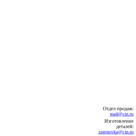
Отдел продаж:
mail@cin.ru
Изготовление
деталей:
zagotovka@cin.ru