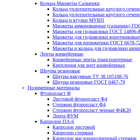
Кольца Манжеты Сальники
Кольца уплотнительные круглого сечен
Кольца уплотнительные круглого сечени
Кольца и втулки МУВП
Манжеты армированные (сальники) ГОС
Манжеты для гидравлики ГОСТ 14896-
Манжеты для гидравлики воротниковые
Манжеты для пневматики ГОСТ 6678-7
Манжеты и кольца для гидравлики шев
Ленты конвейерные
Конвейерные ленты транспортерные
Крепления для лент конвейерных
Шнуры резиновые
Шнуры вакумные ТУ 38.105108-76
Шнуры резиновые ГОСТ 6467-79
Полимерные материалы
Фторопласт Ф
Листовой фторопласт Ф4
Стержни фторопласт Ф4
Стержни фторопласт черные Ф4К20
Лента ФУМ
Капролон ПА-6
Капролон листовой
Капролон стержни
Капролон маслонаполненный стержни