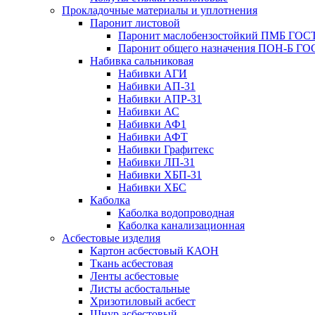
Прокладочные материалы и уплотнения
Паронит листовой
Паронит маслобензостойкий ПМБ ГОСТ
Паронит общего назначения ПОН-Б ГОС
Набивка сальниковая
Набивки АГИ
Набивки АП-31
Набивки АПР-31
Набивки АС
Набивки АФ1
Набивки АФТ
Набивки Графитекс
Набивки ЛП-31
Набивки ХБП-31
Набивки ХБС
Каболка
Каболка водопроводная
Каболка канализационная
Асбестовые изделия
Картон асбестовый КАОН
Ткань асбестовая
Ленты асбестовые
Листы асбостальные
Хризотиловый асбеcт
Шнур асбестовый