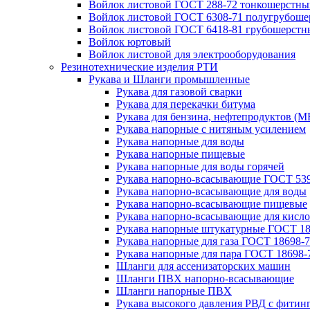
Войлок листовой ГОСТ 288-72 тонкошерстны
Войлок листовой ГОСТ 6308-71 полугрубош
Войлок листовой ГОСТ 6418-81 грубошерстн
Войлок юртовый
Войлок листовой для электрооборудования
Резинотехнические изделия РТИ
Рукава и Шланги промышленные
Рукава для газовой сварки
Рукава для перекачки битума
Рукава для бензина, нефтепродуктов (М
Рукава напорные с нитяным усилением
Рукава напорные для воды
Рукава напорные пищевые
Рукава напорные для воды горячей
Рукава напорно-всасывающие ГОСТ 539
Рукава напорно-всасывающие для воды
Рукава напорно-всасывающие пищевые
Рукава напорно-всасывающие для кисло
Рукава напорные штукатурные ГОСТ 18
Рукава напорные для газа ГОСТ 18698-
Рукава напорные для пара ГОСТ 18698-
Шланги для ассенизаторских машин
Шланги ПВХ напорно-всасывающие
Шланги напорные ПВХ
Рукава высокого давления РВД с фитин