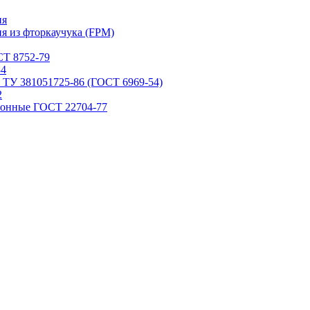
ия
я из фторкаучука (FPM)
Т 8752-79
84
 ТУ 381051725-86 (ГОСТ 6969-54)
2
ронные ГОСТ 22704-77