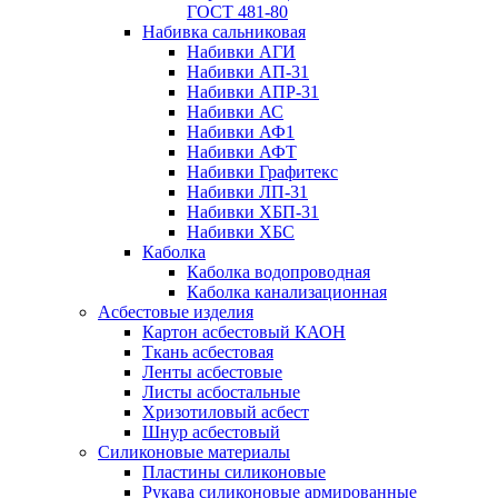
ГОСТ 481-80
Набивка сальниковая
Набивки АГИ
Набивки АП-31
Набивки АПР-31
Набивки АС
Набивки АФ1
Набивки АФТ
Набивки Графитекс
Набивки ЛП-31
Набивки ХБП-31
Набивки ХБС
Каболка
Каболка водопроводная
Каболка канализационная
Асбестовые изделия
Картон асбестовый КАОН
Ткань асбестовая
Ленты асбестовые
Листы асбостальные
Хризотиловый асбеcт
Шнур асбестовый
Силиконовые материалы
Пластины силиконовые
Рукава силиконовые армированные