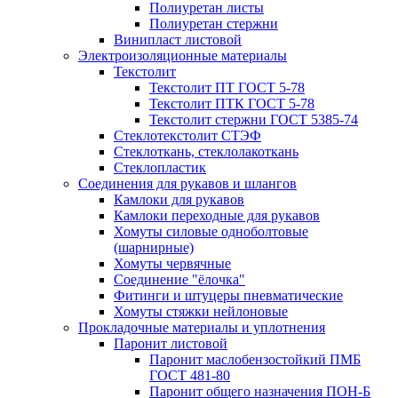
Полиуретан листы
Полиуретан стержни
Винипласт листовой
Электроизоляционные материалы
Текстолит
Текстолит ПТ ГОСТ 5-78
Текстолит ПТК ГОСТ 5-78
Текстолит стержни ГОСТ 5385-74
Стеклотекстолит СТЭФ
Стеклоткань, стеклолакоткань
Стеклопластик
Соединения для рукавов и шлангов
Камлоки для рукавов
Камлоки переходные для рукавов
Хомуты силовые одноболтовые
(шарнирные)
Хомуты червячные
Соединение "ёлочка"
Фитинги и штуцеры пневматические
Хомуты стяжки нейлоновые
Прокладочные материалы и уплотнения
Паронит листовой
Паронит маслобензостойкий ПМБ
ГОСТ 481-80
Паронит общего назначения ПОН-Б