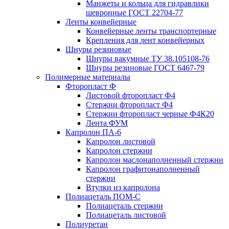
Манжеты и кольца для гидравлики
шевронные ГОСТ 22704-77
Ленты конвейерные
Конвейерные ленты транспортерные
Крепления для лент конвейерных
Шнуры резиновые
Шнуры вакумные ТУ 38.105108-76
Шнуры резиновые ГОСТ 6467-79
Полимерные материалы
Фторопласт Ф
Листовой фторопласт Ф4
Стержни фторопласт Ф4
Стержни фторопласт черные Ф4К20
Лента ФУМ
Капролон ПА-6
Капролон листовой
Капролон стержни
Капролон маслонаполненный стержни
Капролон графитонаполненный
стержни
Втулки из капролона
Полиацеталь ПОМ-С
Полиацеталь стержни
Полиацеталь листовой
Полиуретан