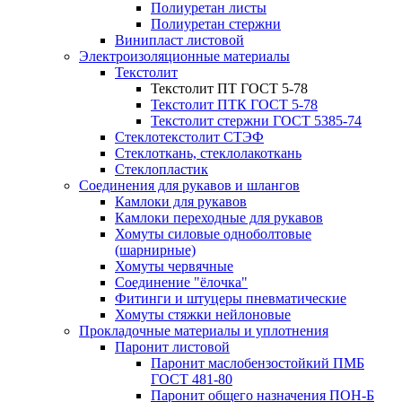
Полиуретан листы
Полиуретан стержни
Винипласт листовой
Электроизоляционные материалы
Текстолит
Текстолит ПТ ГОСТ 5-78
Текстолит ПТК ГОСТ 5-78
Текстолит стержни ГОСТ 5385-74
Стеклотекстолит СТЭФ
Стеклоткань, стеклолакоткань
Стеклопластик
Соединения для рукавов и шлангов
Камлоки для рукавов
Камлоки переходные для рукавов
Хомуты силовые одноболтовые
(шарнирные)
Хомуты червячные
Соединение "ёлочка"
Фитинги и штуцеры пневматические
Хомуты стяжки нейлоновые
Прокладочные материалы и уплотнения
Паронит листовой
Паронит маслобензостойкий ПМБ
ГОСТ 481-80
Паронит общего назначения ПОН-Б