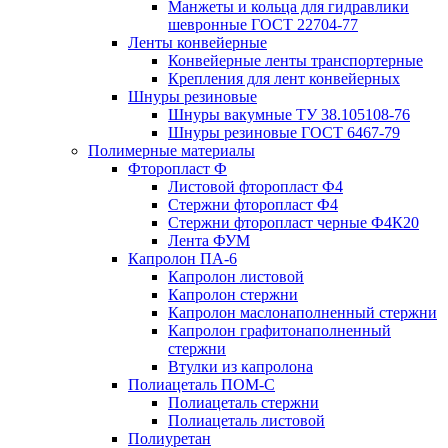
Манжеты и кольца для гидравлики
шевронные ГОСТ 22704-77
Ленты конвейерные
Конвейерные ленты транспортерные
Крепления для лент конвейерных
Шнуры резиновые
Шнуры вакумные ТУ 38.105108-76
Шнуры резиновые ГОСТ 6467-79
Полимерные материалы
Фторопласт Ф
Листовой фторопласт Ф4
Стержни фторопласт Ф4
Стержни фторопласт черные Ф4К20
Лента ФУМ
Капролон ПА-6
Капролон листовой
Капролон стержни
Капролон маслонаполненный стержни
Капролон графитонаполненный
стержни
Втулки из капролона
Полиацеталь ПОМ-С
Полиацеталь стержни
Полиацеталь листовой
Полиуретан