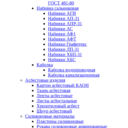
ГОСТ 481-80
Набивка сальниковая
Набивки АГИ
Набивки АП-31
Набивки АПР-31
Набивки АС
Набивки АФ1
Набивки АФТ
Набивки Графитекс
Набивки ЛП-31
Набивки ХБП-31
Набивки ХБС
Каболка
Каболка водопроводная
Каболка канализационная
Асбестовые изделия
Картон асбестовый КАОН
Ткань асбестовая
Ленты асбестовые
Листы асбостальные
Хризотиловый асбеcт
Шнур асбестовый
Силиконовые материалы
Пластины силиконовые
Рукава силиконовые армированные