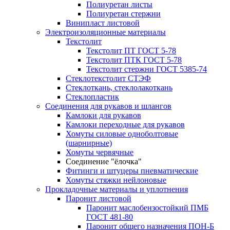
Полиуретан листы
Полиуретан стержни
Винипласт листовой
Электроизоляционные материалы
Текстолит
Текстолит ПТ ГОСТ 5-78
Текстолит ПТК ГОСТ 5-78
Текстолит стержни ГОСТ 5385-74
Стеклотекстолит СТЭФ
Стеклоткань, стеклолакоткань
Стеклопластик
Соединения для рукавов и шлангов
Камлоки для рукавов
Камлоки переходные для рукавов
Хомуты силовые одноболтовые
(шарнирные)
Хомуты червячные
Соединение "ёлочка"
Фитинги и штуцеры пневматические
Хомуты стяжки нейлоновые
Прокладочные материалы и уплотнения
Паронит листовой
Паронит маслобензостойкий ПМБ
ГОСТ 481-80
Паронит общего назначения ПОН-Б