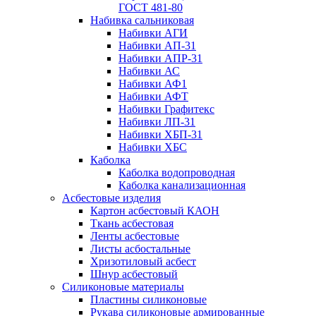
ГОСТ 481-80
Набивка сальниковая
Набивки АГИ
Набивки АП-31
Набивки АПР-31
Набивки АС
Набивки АФ1
Набивки АФТ
Набивки Графитекс
Набивки ЛП-31
Набивки ХБП-31
Набивки ХБС
Каболка
Каболка водопроводная
Каболка канализационная
Асбестовые изделия
Картон асбестовый КАОН
Ткань асбестовая
Ленты асбестовые
Листы асбостальные
Хризотиловый асбеcт
Шнур асбестовый
Силиконовые материалы
Пластины силиконовые
Рукава силиконовые армированные