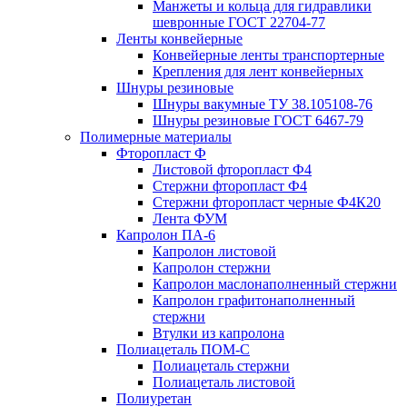
Манжеты и кольца для гидравлики
шевронные ГОСТ 22704-77
Ленты конвейерные
Конвейерные ленты транспортерные
Крепления для лент конвейерных
Шнуры резиновые
Шнуры вакумные ТУ 38.105108-76
Шнуры резиновые ГОСТ 6467-79
Полимерные материалы
Фторопласт Ф
Листовой фторопласт Ф4
Стержни фторопласт Ф4
Стержни фторопласт черные Ф4К20
Лента ФУМ
Капролон ПА-6
Капролон листовой
Капролон стержни
Капролон маслонаполненный стержни
Капролон графитонаполненный
стержни
Втулки из капролона
Полиацеталь ПОМ-С
Полиацеталь стержни
Полиацеталь листовой
Полиуретан