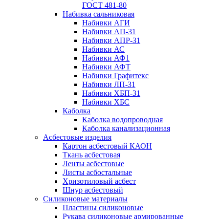
ГОСТ 481-80
Набивка сальниковая
Набивки АГИ
Набивки АП-31
Набивки АПР-31
Набивки АС
Набивки АФ1
Набивки АФТ
Набивки Графитекс
Набивки ЛП-31
Набивки ХБП-31
Набивки ХБС
Каболка
Каболка водопроводная
Каболка канализационная
Асбестовые изделия
Картон асбестовый КАОН
Ткань асбестовая
Ленты асбестовые
Листы асбостальные
Хризотиловый асбеcт
Шнур асбестовый
Силиконовые материалы
Пластины силиконовые
Рукава силиконовые армированные