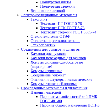
Полиуретан листы
Полиуретан стержни
Винипласт листовой
Электроизоляционные материалы
Текстолит
Текстолит ПТ ГОСТ 5-78
Текстолит ПТК ГОСТ 5-78
Текстолит стержни ГОСТ 5385-74
Стеклотекстолит СТЭФ
Стеклоткань, стеклолакоткань
Стеклопластик
Соединения для рукавов и шлангов
Камлоки для рукавов
Камлоки переходные для рукавов
Хомуты силовые одноболтовые
(шарнирные)
Хомуты червячные
Соединение "ёлочка"
Фитинги и штуцеры пневматические
Хомуты стяжки нейлоновые
Прокладочные материалы и уплотнения
Паронит листовой
Паронит маслобензостойкий ПМБ
ГОСТ 481-80
Паронит общего назначения ПОН-Б