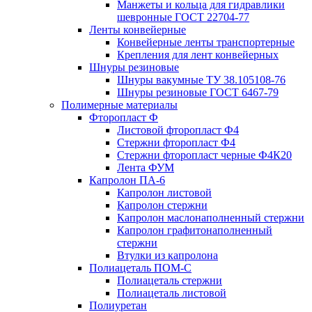
Манжеты и кольца для гидравлики
шевронные ГОСТ 22704-77
Ленты конвейерные
Конвейерные ленты транспортерные
Крепления для лент конвейерных
Шнуры резиновые
Шнуры вакумные ТУ 38.105108-76
Шнуры резиновые ГОСТ 6467-79
Полимерные материалы
Фторопласт Ф
Листовой фторопласт Ф4
Стержни фторопласт Ф4
Стержни фторопласт черные Ф4К20
Лента ФУМ
Капролон ПА-6
Капролон листовой
Капролон стержни
Капролон маслонаполненный стержни
Капролон графитонаполненный
стержни
Втулки из капролона
Полиацеталь ПОМ-С
Полиацеталь стержни
Полиацеталь листовой
Полиуретан