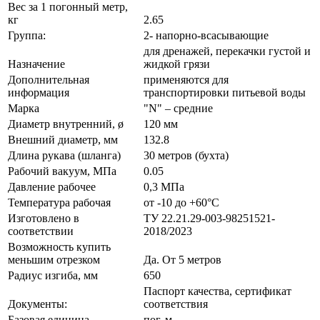
Вес за 1 погонный метр,
кг
2.65
Группа:
2- напорно-всасывающие
для дренажей, перекачки густой и
Назначение
жидкой грязи
Дополнительная
применяются для
информация
транспортировки питьевой воды
Марка
"N" – средние
Диаметр внутренний, ø
120 мм
Внешний диаметр, мм
132.8
Длина рукава (шланга)
30 метров (бухта)
Рабочий вакуум, МПа
0.05
Давление рабочее
0,3 МПа
Температура рабочая
от -10 до +60°С
Изготовлено в
ТУ 22.21.29-003-98251521-
соответствии
2018/2023
Возможность купить
меньшим отрезком
Да. От 5 метров
Радиус изгиба, мм
650
Паспорт качества, сертификат
Документы:
соответствия
Базовая единица
пог. м