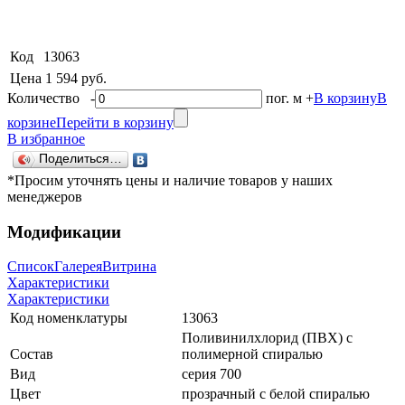
Код
13063
Цена
1 594 руб.
Количество
-
пог. м
+
В корзину
В
корзине
Перейти в корзину
В избранное
Поделиться…
*Просим уточнять цены и наличие товаров у наших
менеджеров
Модификации
Список
Галерея
Витрина
Характеристики
Характеристики
Код номенклатуры
13063
Поливинилхлорид (ПВХ) с
Состав
полимерной спиралью
Вид
серия 700
Цвет
прозрачный с белой спиралью