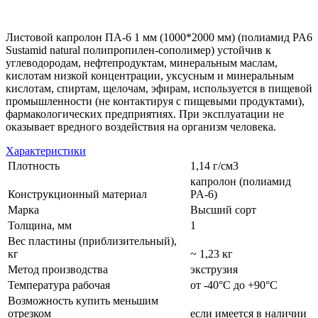
Листовой капролон ПА-6 1 мм (1000*2000 мм) (полиамид PA6
Sustamid natural полипропилен-сополимер) устойчив к
углеводородам, нефтепродуктам, минеральным маслам,
кислотам низкой концентрации, уксусным и минеральным
кислотам, спиртам, щелочам, эфирам, используется в пищевой
промышленности (не контактируя с пищевыми продуктами),
фармакологических предприятиях. При эксплуатации не
оказывает вредного воздействия на организм человека.
Характеристики
Плотность
1,14 г/см3
капролон (полиамид
Конструкционный материал
PA-6)
Марка
Высший сорт
Толщина, мм
1
Вес пластины (приблизительный),
кг
~ 1,23 кг
Метод производства
экструзия
Температура рабочая
от -40°C до +90°C
Возможность купить меньшим
отрезком
если имеется в наличии