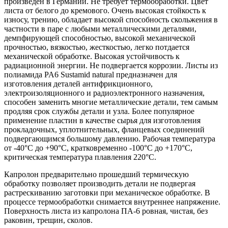
произведен в Германии. Не требует термообработки. Цвет
листа от белого до кремового. Очень высокая стойкость к
износу, трению, обладает высокой способность скольжения в
частности в паре с любыми металлическими деталями,
демпфирующей способностью, высокой механической
прочностью, вязкостью, жесткостью, легко потдается
механической обработке. Высокая устойчивость к
радиационной энергии. Не подвергается коррозии. Листы из
полиамида PA6 Sustamid natural предназначен для
изготовления деталей антифрикционного,
электроизоляционного и радиоэлектронного назначения,
способен заменить многие металлические детали, тем самым
продляя срок службы детали и узла. Более популярное
применение пластин в качестве сырья для изготовления
прокладочных, уплотнительных, фланцевых соединений
подвергающимся большому давлению. Рабочая температура
от -40°С до +90°С, кратковременно -100°C до +170°C,
критическая температура плавления 220°С.
Капролон предварительно прошедший термическую
обработку позволяет производить детали не подвергая
растрескиванию заготовки при механическое обработке. В
процессе термообработки снимается внутреннее напряжение.
Поверхность листа из капролона ПА-6 ровная, чистая, без
раковин, трещин, сколов.