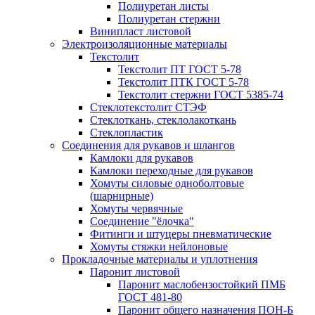
Полиуретан листы
Полиуретан стержни
Винипласт листовой
Электроизоляционные материалы
Текстолит
Текстолит ПТ ГОСТ 5-78
Текстолит ПТК ГОСТ 5-78
Текстолит стержни ГОСТ 5385-74
Стеклотекстолит СТЭФ
Стеклоткань, стеклолакоткань
Стеклопластик
Соединения для рукавов и шлангов
Камлоки для рукавов
Камлоки переходные для рукавов
Хомуты силовые одноболтовые
(шарнирные)
Хомуты червячные
Соединение "ёлочка"
Фитинги и штуцеры пневматические
Хомуты стяжки нейлоновые
Прокладочные материалы и уплотнения
Паронит листовой
Паронит маслобензостойкий ПМБ
ГОСТ 481-80
Паронит общего назначения ПОН-Б