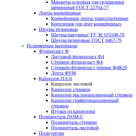
Манжеты и кольца для гидравлики
шевронные ГОСТ 22704-77
Ленты конвейерные
Конвейерные ленты транспортерные
Крепления для лент конвейерных
Шнуры резиновые
Шнуры вакумные ТУ 38.105108-76
Шнуры резиновые ГОСТ 6467-79
Полимерные материалы
Фторопласт Ф
Листовой фторопласт Ф4
Стержни фторопласт Ф4
Стержни фторопласт черные Ф4К20
Лента ФУМ
Капролон ПА-6
Капролон листовой
Капролон стержни
Капролон маслонаполненный стержни
Капролон графитонаполненный
стержни
Втулки из капролона
Полиацеталь ПОМ-С
Полиацеталь стержни
Полиацеталь листовой
Полиуретан