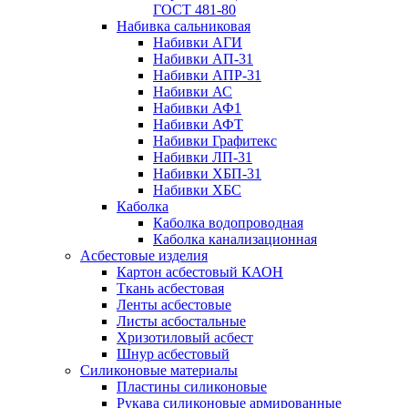
ГОСТ 481-80
Набивка сальниковая
Набивки АГИ
Набивки АП-31
Набивки АПР-31
Набивки АС
Набивки АФ1
Набивки АФТ
Набивки Графитекс
Набивки ЛП-31
Набивки ХБП-31
Набивки ХБС
Каболка
Каболка водопроводная
Каболка канализационная
Асбестовые изделия
Картон асбестовый КАОН
Ткань асбестовая
Ленты асбестовые
Листы асбостальные
Хризотиловый асбеcт
Шнур асбестовый
Силиконовые материалы
Пластины силиконовые
Рукава силиконовые армированные