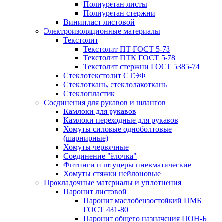
Полиуретан листы
Полиуретан стержни
Винипласт листовой
Электроизоляционные материалы
Текстолит
Текстолит ПТ ГОСТ 5-78
Текстолит ПТК ГОСТ 5-78
Текстолит стержни ГОСТ 5385-74
Стеклотекстолит СТЭФ
Стеклоткань, стеклолакоткань
Стеклопластик
Соединения для рукавов и шлангов
Камлоки для рукавов
Камлоки переходные для рукавов
Хомуты силовые одноболтовые
(шарнирные)
Хомуты червячные
Соединение "ёлочка"
Фитинги и штуцеры пневматические
Хомуты стяжки нейлоновые
Прокладочные материалы и уплотнения
Паронит листовой
Паронит маслобензостойкий ПМБ
ГОСТ 481-80
Паронит общего назначения ПОН-Б