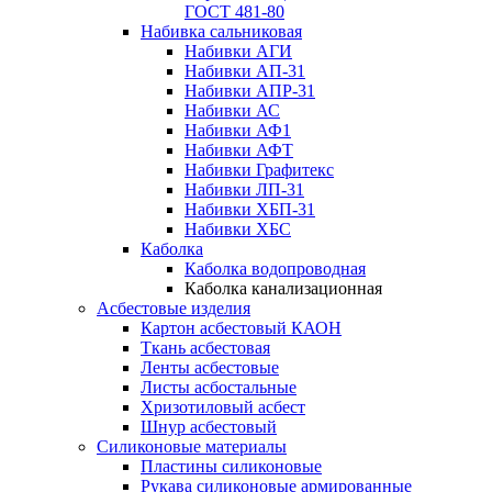
ГОСТ 481-80
Набивка сальниковая
Набивки АГИ
Набивки АП-31
Набивки АПР-31
Набивки АС
Набивки АФ1
Набивки АФТ
Набивки Графитекс
Набивки ЛП-31
Набивки ХБП-31
Набивки ХБС
Каболка
Каболка водопроводная
Каболка канализационная
Асбестовые изделия
Картон асбестовый КАОН
Ткань асбестовая
Ленты асбестовые
Листы асбостальные
Хризотиловый асбеcт
Шнур асбестовый
Силиконовые материалы
Пластины силиконовые
Рукава силиконовые армированные