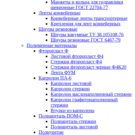
Манжеты и кольца для гидравлики
шевронные ГОСТ 22704-77
Ленты конвейерные
Конвейерные ленты транспортерные
Крепления для лент конвейерных
Шнуры резиновые
Шнуры вакумные ТУ 38.105108-76
Шнуры резиновые ГОСТ 6467-79
Полимерные материалы
Фторопласт Ф
Листовой фторопласт Ф4
Стержни фторопласт Ф4
Стержни фторопласт черные Ф4К20
Лента ФУМ
Капролон ПА-6
Капролон листовой
Капролон стержни
Капролон маслонаполненный стержни
Капролон графитонаполненный
стержни
Втулки из капролона
Полиацеталь ПОМ-С
Полиацеталь стержни
Полиацеталь листовой
Полиуретан